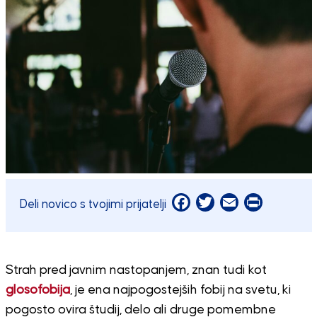
Facebook
Twitter
Email
Print
Deli novico s tvojimi prijatelji
Strah pred javnim nastopanjem, znan tudi kot
glosofobija
, je ena najpogostejših fobij na svetu, ki
pogosto ovira študij, delo ali druge pomembne