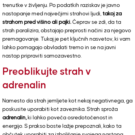
trenutke v življenju. Po podatkih raziskav je javno
nastopanje med največjimi strahovi ljudi,
takoj za
strahom pred višino ali pajki.
Čeprav se zdi, da ta
strah paralizira, obstajajo preprosti načini za njegovo
premagovanje. Tukaj je pet ključnih nasvetov, ki vam
lahko pomagajo obvladati tremo in se na javni
nastop pripraviti samozavestno.
Preoblikujte strah v
adrenalin
Namesto da strah jemljete kot nekaj negativnega, ga
poskusite uporabiti kot zaveznika. Strah sproža
adrenalin,
ki lahko poveča osredotočenost in
energijo. S prakso boste lažje prepoznali, kako ta
občutek uporabiti za izboljšanje svojega nastopa.