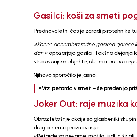
Gasilci: koši za smeti p
Prednovoletni čas je zaradi pirotehnike 
»Konec decembra redno gasimo goreče koše
dan,«
opozarjajo gasilci. Takšna dejanja l
stanovanjske objekte, ob tem pa po nepo
Njihovo sporočilo je jasno:
»Vrzi petardo v smeti – še preden jo pri
Joker Out: raje muzika k
Obraz letošnje akcije so glasbeniki skupin
drugačnemu praznovanju:
»Petarde so nevarne, motijo ljudi in žival