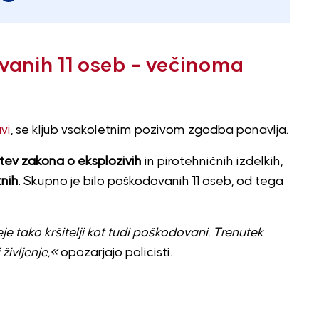
ovanih 11 oseb – večinoma
vi
, se kljub vsakoletnim pozivom zgodba ponavlja.
šitev zakona o eksplozivih
in pirotehničnih izdelkih,
nih
. Skupno je bilo poškodovanih 11 oseb, od tega
e tako kršitelji kot tudi poškodovani. Trenutek
ivljenje,«
opozarjajo policisti.