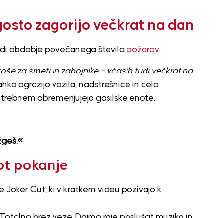
ogosto zagorijo večkrat na dan
tudi obdobje povečanega števila
požarov
.
 za smeti in zabojnike – včasih tudi večkrat na
ahko ogrozijo vozila, nadstrešnice in celo
trebnem obremenjujejo gasilske enote.
žgeš.«
ot pokanje
e Joker Out, ki v kratkem videu pozivajo k
i. Totalno brez veze. Dajmo raje poslušat muziko in