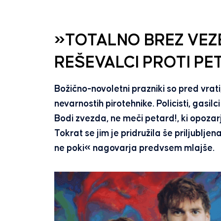
»TOTALNO BREZ VEZE
REŠEVALCI PROTI PE
Božično-novoletni prazniki so pred vrati
nevarnostih pirotehnike. Policisti, gasilci 
Bodi zvezda, ne meči petard!, ki opozarja
Tokrat se jim je pridružila še priljublje
ne poki« nagovarja predvsem mlajše.