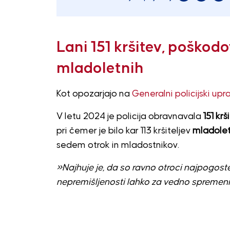
Lani 151 kršitev, poškod
mladoletnih
Kot opozarjajo na
Generalni policijski upra
V letu 2024 je policija obravnavala
151 kr
pri čemer je bilo kar 113 kršiteljev
mladolet
sedem otrok in mladostnikov.
»Najhuje je, da so ravno otroci najpogostej
nepremišljenosti lahko za vedno spremeni ž