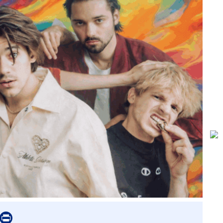
er
mail
Print