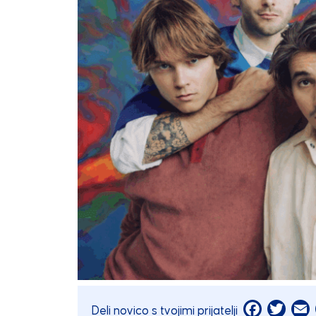
Facebook
Twitt
E
Deli novico s tvojimi prijatelji