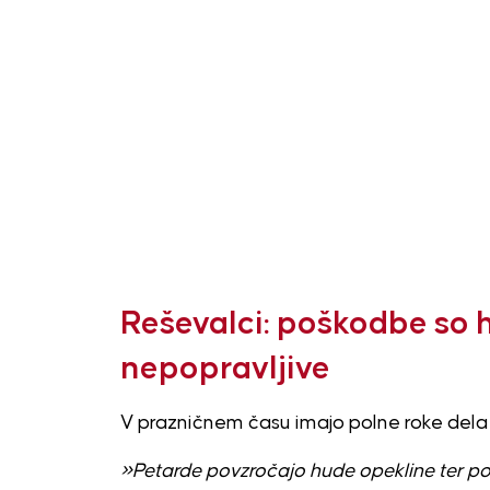
Reševalci: poškodbe so 
nepopravljive
V prazničnem času imajo polne roke dela 
»Petarde povzročajo hude opekline ter poš