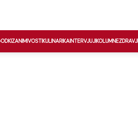
ODKI
ZANIMIVOSTI
KULINARIKA
INTERVJUJI
KOLUMNE
ZDRAVJ