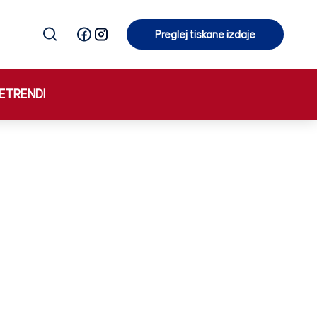
Preglej tiskane izdaje
Preglej tiskane izdaje
E
TRENDI