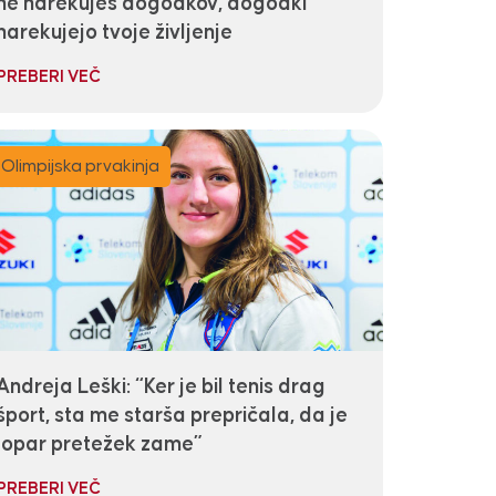
ne narekuješ dogodkov, dogodki
narekujejo tvoje življenje
PREBERI VEČ
Olimpijska prvakinja
Andreja Leški: “Ker je bil tenis drag
šport, sta me starša prepričala, da je
lopar pretežek zame”
PREBERI VEČ