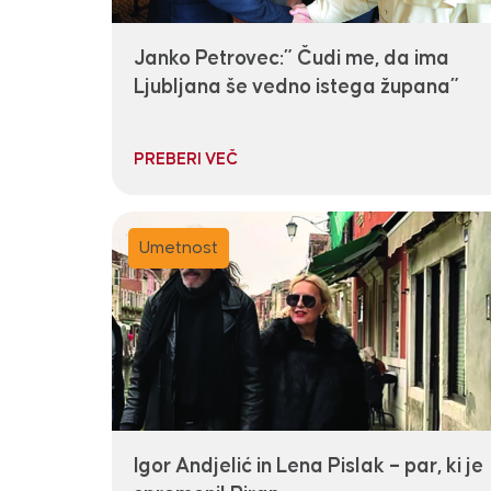
Janko Petrovec:” Čudi me, da ima
Ljubljana še vedno istega župana”
PREBERI VEČ
Umetnost
Igor Andjelić in Lena Pislak – par, ki je