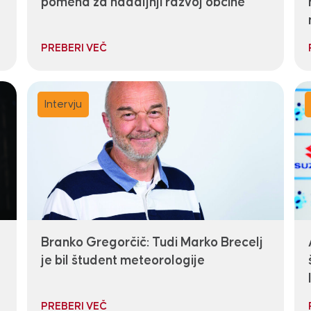
pomena za nadaljnji razvoj občine
PREBERI VEČ
Intervju
Branko Gregorčič: Tudi Marko Brecelj
je bil študent meteorologije
PREBERI VEČ