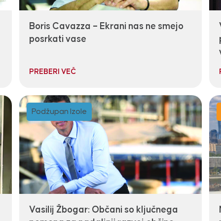
Boris Cavazza – Ekrani nas ne smejo
posrkati vase
PREBERI VEČ
Podžupan Izole
Vasilij Žbogar: Občani so ključnega