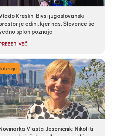
Vlado Kreslin: Bivši jugoslovanski
prostor je edini, kjer nas, Slovence še
vedno sploh poznajo
PREBERI VEČ
Intervju
Novinarka Vlasta Jeseničnik: Nikoli ti