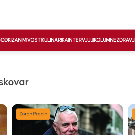
ODKI
ZANIMIVOSTI
KULINARIKA
INTERVJUJI
KOLUMNE
ZDRAVJ
skovar
Zoran Predin