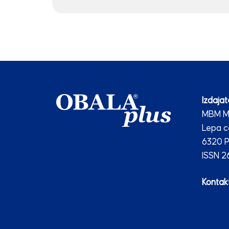
Izdajate
MBM Me
Lepa c
6320 P
ISSN 
Kontakt