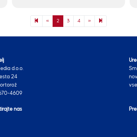
Previous page
Next page
8
«
2
3
4
»
lj
Ure
dia d.o.o.
Smo
esta 24
nov
ortorož
vse
2670-4609
irajte nas
Pre