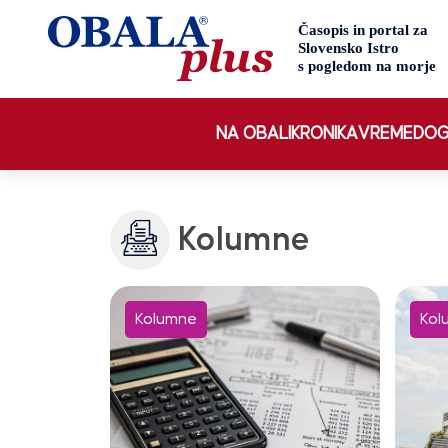
NA OBALI
KRONIKA
VREME
DOG
Kolumne
Kolumne
Kol