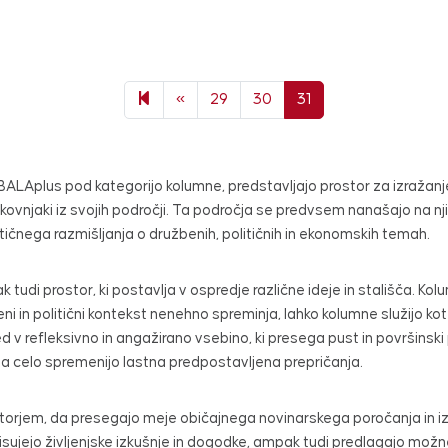
Previous page
«
29
30
31
 OBALAplus pod kategorijo kolumne, predstavljajo prostor za izražanje 
rokovnjaki iz svojih področji. Ta področja se predvsem nanašajo na 
itičnega razmišljanja o družbenih, političnih in ekonomskih temah.
k tudi prostor, ki postavlja v ospredje različne ideje in stališča. Kol
žbeni in politični kontekst nenehno spreminja, lahko kolumne služi
refleksivno in angažirano vsebino, ki presega pust in površinski po
da celo spremenijo lastna predpostavljena prepričanja.
rjem, da presegajo meje običajnega novinarskega poročanja in izraž
opisujejo življenjske izkušnje in dogodke, ampak tudi predlagajo mož