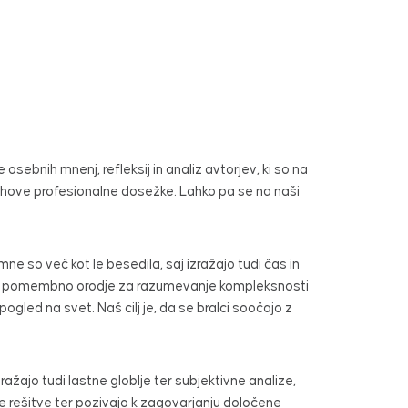
osebnih mnenj, refleksij in analiz avtorjev, ki so na
njihove profesionalne dosežke. Lahko pa se na naši
umne so več kot le besedila, saj izražajo tudi čas in
jo kot pomembno orodje za razumevanje kompleksnosti
gled na svet. Naš cilj je, da se bralci soočajo z
ajo tudi lastne globlje ter subjektivne analize,
ne rešitve ter pozivajo k zagovarjanju določene