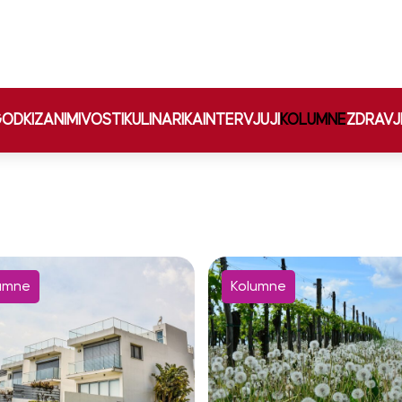
ODKI
ZANIMIVOSTI
KULINARIKA
INTERVJUJI
KOLUMNE
ZDRAVJ
umne
Kolumne