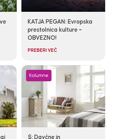
ove
KATJA PEGAN: Evropska
prestolnica kulture –
OBVEZNO!
PREBERI VEČ
Kolumne
aj
$: Davčne in