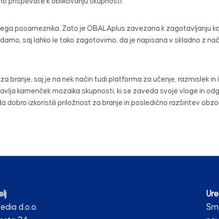
ivno prispevate k oblikovanju skupnosti.
kega posameznika. Zato je OBALAplus zavezana k zagotavljanju ka
amo, saj lahko le tako zagotovimo, da je napisana v skladno z nač
za branje, saj je na nek način tudi platforma za učenje, razmislek in 
tavlja kamenček mozaika skupnosti, ki se zaveda svoje vloge in 
a dobro izkoristili priložnost za branje in posledično razširitev obzor
lj
Ure
dia d.o.o.
Smo