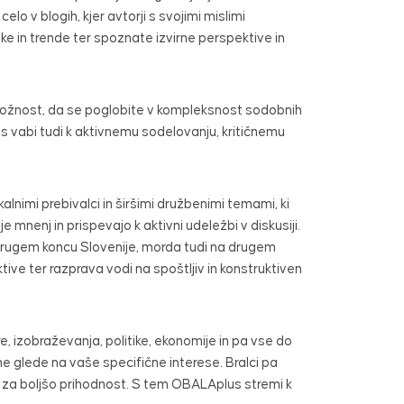
elo v blogih, kjer avtorji s svojimi mislimi
ke in trende ter spoznate izvirne perspektive in
priložnost, da se poglobite v kompleksnost sodobnih
s vabi tudi k aktivnemu sodelovanju, kritičnemu
alnimi prebivalci in širšimi družbenimi temami, ki
e mnenj in prispevajo k aktivni udeležbi v diskusiji.
a drugem koncu Slovenije, morda tudi na drugem
tive ter razprava vodi na spoštljiv in konstruktiven
e, izobraževanja, politike, ekonomije in pa vse do
e glede na vaše specifične interese. Bralci pa
ge za boljšo prihodnost. S tem OBALAplus stremi k