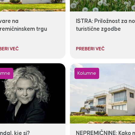
vare na
ISTRA: Priložnost za n
remičninskem trgu
turistične zgodbe
BERI VEČ
PREBERI VEČ
umne
Kolumne
dal, kje si?
NEPREMIČNINE: Kako n