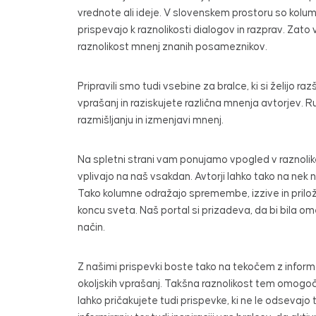
vrednote ali ideje. V slovenskem prostoru so kolumne 
prispevajo k raznolikosti dialogov in razprav. Zat
raznolikost mnenj znanih posameznikov.
Pripravili smo tudi vsebine za bralce, ki si želijo
vprašanj in raziskujete različna mnenja avtorjev. 
razmišljanju in izmenjavi mnenj.
Na spletni strani vam ponujamo vpogled v raznolike 
vplivajo na naš vsakdan. Avtorji lahko tako na nek na
Tako kolumne odražajo spremembe, izzive in priložn
koncu sveta. Naš portal si prizadeva, da bi bila ome
način.
Z našimi prispevki boste tako na tekočem z informac
okoljskih vprašanj. Takšna raznolikost tem omogoča
lahko pričakujete tudi prispevke, ki ne le odsevaj