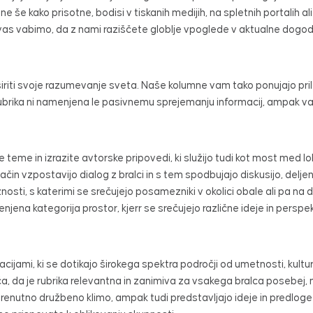
še kako prisotne, bodisi v tiskanih medijih, na spletnih portalih ali c
o vas vabimo, da z nami raziščete globlje vpoglede v aktualne dogod
 razširiti svoje razumevanje sveta. Naše kolumne vam tako ponujajo 
Rubrika ni namenjena le pasivnemu sprejemanju informacij, ampak va
teme in izrazite avtorske pripovedi, ki služijo tudi kot most med lok
čin vzpostavijo dialog z bralci in s tem spodbujajo diskusijo, deljenj
osti, s katerimi se srečujejo posamezniki v okolici obale ali pa n
njena kategorija prostor, kjerr se srečujejo različne ideje in perspek
ijami, ki se dotikajo širokega spektra področji od umetnosti, kultur
, da je rubrika relevantna in zanimiva za vsakega bralca posebej, n
o trenutno družbeno klimo, ampak tudi predstavljajo ideje in predlo