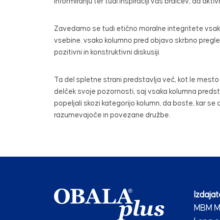
informiranju ter tudi inspiraciji vas bralcev, da akt
Zavedamo se tudi etično moralne integritete vsa
vsebine. vsako kolumno pred objavo skrbno pregled
pozitivni in konstruktivni diskusiji.
Ta del spletne strani predstavlja več, kot le mesto 
delček svoje pozornosti, saj vsaka kolumna preds
popeljali skozi kategorijo kolumn, da boste, kar se d
razumevajoče in povezane družbe.
Izdajate
MBM Me