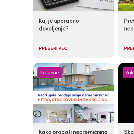
Kaj je uporabno
Pre
dovoljenje?
nep
PREBERI VEČ
PRE
Kolumne
Kol
Kako prodati nepremičnino
Škan