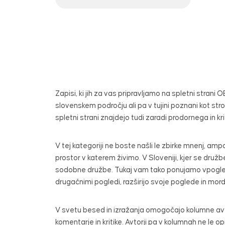
Zapisi, ki jih za vas pripravljamo na spletni strani
slovenskem področju ali pa v tujini poznani kot st
spletni strani znajdejo tudi zaradi prodornega in kr
V tej kategoriji ne boste našli le zbirke mnenj, ampa
prostor v katerem živimo. V Sloveniji, kjer se dru
sodobne družbe. Tukaj vam tako ponujamo vpogled v 
drugačnimi pogledi, razširijo svoje poglede in mor
V svetu besed in izražanja omogočajo kolumne avto
komentarje in kritike. Avtorji pa v kolumnah ne le 