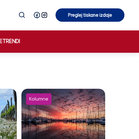
Preglej tiskane izdaje
Preglej tiskane izdaje
E
TRENDI
Kolumne