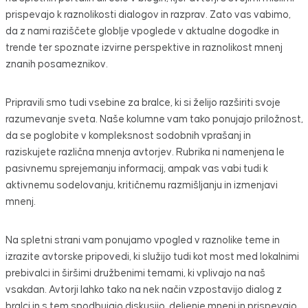
prispevajo k raznolikosti dialogov in razprav. Zato vas vabimo,
da z nami raziščete globlje vpoglede v aktualne dogodke in
trende ter spoznate izvirne perspektive in raznolikost mnenj
znanih posameznikov.
Pripravili smo tudi vsebine za bralce, ki si želijo razširiti svoje
razumevanje sveta. Naše kolumne vam tako ponujajo priložnost,
da se poglobite v kompleksnost sodobnih vprašanj in
raziskujete različna mnenja avtorjev. Rubrika ni namenjena le
pasivnemu sprejemanju informacij, ampak vas vabi tudi k
aktivnemu sodelovanju, kritičnemu razmišljanju in izmenjavi
mnenj.
Na spletni strani vam ponujamo vpogled v raznolike teme in
izrazite avtorske pripovedi, ki služijo tudi kot most med lokalnimi
prebivalci in širšimi družbenimi temami, ki vplivajo na naš
vsakdan. Avtorji lahko tako na nek način vzpostavijo dialog z
bralci in s tem spodbujajo diskusijo, deljenje mnenj in prispevajo