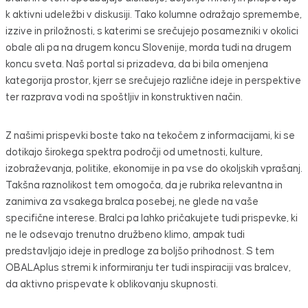
k aktivni udeležbi v diskusiji. Tako kolumne odražajo spremembe,
izzive in priložnosti, s katerimi se srečujejo posamezniki v okolici
obale ali pa na drugem koncu Slovenije, morda tudi na drugem
koncu sveta. Naš portal si prizadeva, da bi bila omenjena
kategorija prostor, kjerr se srečujejo različne ideje in perspektive
ter razprava vodi na spoštljiv in konstruktiven način.
Z našimi prispevki boste tako na tekočem z informacijami, ki se
dotikajo širokega spektra področji od umetnosti, kulture,
izobraževanja, politike, ekonomije in pa vse do okoljskih vprašanj.
Takšna raznolikost tem omogoča, da je rubrika relevantna in
zanimiva za vsakega bralca posebej, ne glede na vaše
specifične interese. Bralci pa lahko pričakujete tudi prispevke, ki
ne le odsevajo trenutno družbeno klimo, ampak tudi
predstavljajo ideje in predloge za boljšo prihodnost. S tem
OBALAplus stremi k informiranju ter tudi inspiraciji vas bralcev,
da aktivno prispevate k oblikovanju skupnosti.