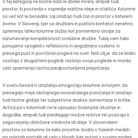
V tej kategoriji ne boste našli le zbirke mnenj, ampak tudi
prostor, ki postavlja v ospredje različne ideje in stališča. Kolumne
so več kot le besedila, saj izražajo tudi čas in prostor v katerem
živimo. V Sloveniji, kjer se družbeni in politični kontekst nenehno
spreminja, lahko kolumne služijo kot pomembno orodje za
razumevanje kompleksnosti sodobne družbe. Tukaj vam tako
ponujamo vpogled v refleksivno in angažirano vsebino, ki
presega pust in površinski pogled na svet. Naš cilj je, da se bralci
soočajo z drugačnimi pogledi, razširijo svoje poglede in morda
celo spremenijo lastna predpostavljena prepričanja.
V svetu besed in izražanja omogočajo kolumne avtorjem, da
presegajo meje običajnega novinarskega poročanja in izražajo
tudi lastne globlje ter subjektivne analize, komentarje in kritike.
Avtorji pa v kolumnah ne le opisujejo življenjske izkušnje in
dogodke, ampak tudi predlagajo možne rešitve ter pozivajo k
zagovarjanju določene vrednote ali ideje. V slovenskem
prostoru so kolumne še kako prisotne, bodisi v tiskanih medijih,
na spletnih portalih ali celo v blogih, kjer avtorji s svojimi mislimi