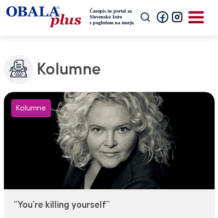
Kolumne
Kolumne
“You’re killing yourself”