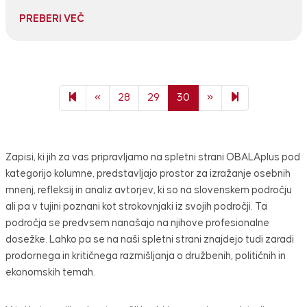
PREBERI VEČ
Previous page
Next page
31
«
28
29
30
»
Zapisi, ki jih za vas pripravljamo na spletni strani OBALAplus pod
kategorijo kolumne, predstavljajo prostor za izražanje osebnih
mnenj, refleksij in analiz avtorjev, ki so na slovenskem področju
ali pa v tujini poznani kot strokovnjaki iz svojih področji. Ta
področja se predvsem nanašajo na njihove profesionalne
dosežke. Lahko pa se na naši spletni strani znajdejo tudi zaradi
prodornega in kritičnega razmišljanja o družbenih, političnih in
ekonomskih temah.