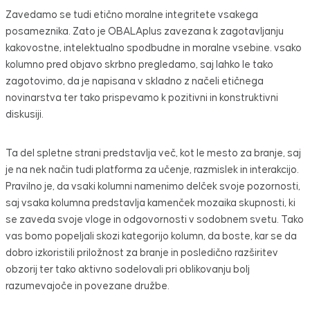
Zavedamo se tudi etično moralne integritete vsakega
posameznika. Zato je OBALAplus zavezana k zagotavljanju
kakovostne, intelektualno spodbudne in moralne vsebine. vsako
kolumno pred objavo skrbno pregledamo, saj lahko le tako
zagotovimo, da je napisana v skladno z načeli etičnega
novinarstva ter tako prispevamo k pozitivni in konstruktivni
diskusiji.
Ta del spletne strani predstavlja več, kot le mesto za branje, saj
je na nek način tudi platforma za učenje, razmislek in interakcijo.
Pravilno je, da vsaki kolumni namenimo delček svoje pozornosti,
saj vsaka kolumna predstavlja kamenček mozaika skupnosti, ki
se zaveda svoje vloge in odgovornosti v sodobnem svetu. Tako
vas bomo popeljali skozi kategorijo kolumn, da boste, kar se da
dobro izkoristili priložnost za branje in posledično razširitev
obzorij ter tako aktivno sodelovali pri oblikovanju bolj
razumevajoče in povezane družbe.