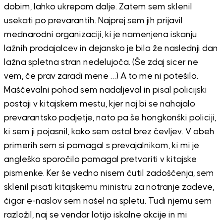
dobim, lahko ukrepam dalje. Zatem sem sklenil
usekati po prevarantih. Najprej sem jih prijavil
mednarodni organizaciji, ki je namenjena iskanju
lažnih prodajalcev in dejansko je bila že naslednji dan
lažna spletna stran nedelujoča. (Še zdaj sicer ne
vem, če prav zaradi mene …) A to me ni potešilo.
Maščevalni pohod sem nadaljeval in pisal policijski
postaji v kitajskem mestu, kjer naj bi se nahajalo
prevarantsko podjetje, nato pa še hongkonški policiji,
ki sem ji pojasnil, kako sem ostal brez čevljev. V obeh
primerih sem si pomagal s prevajalnikom, ki mi je
angleško sporočilo pomagal pretvoriti v kitajske
pismenke. Ker še vedno nisem čutil zadoščenja, sem
sklenil pisati kitajskemu ministru za notranje zadeve,
čigar e-naslov sem našel na spletu. Tudi njemu sem
razložil, naj se vendar lotijo iskalne akcije in mi