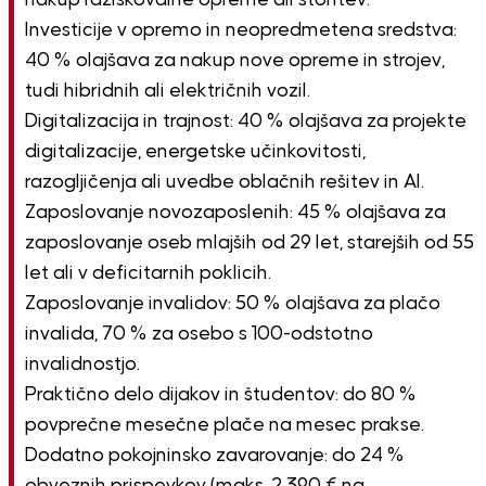
Investicije v opremo in neopredmetena sredstva:
40 % olajšava za nakup nove opreme in strojev,
tudi hibridnih ali električnih vozil.
Digitalizacija in trajnost: 40 % olajšava za projekte
digitalizacije, energetske učinkovitosti,
razogljičenja ali uvedbe oblačnih rešitev in AI.
Zaposlovanje novozaposlenih: 45 % olajšava za
zaposlovanje oseb mlajših od 29 let, starejših od 55
let ali v deficitarnih poklicih.
Zaposlovanje invalidov: 50 % olajšava za plačo
invalida, 70 % za osebo s 100-odstotno
invalidnostjo.
Praktično delo dijakov in študentov: do 80 %
povprečne mesečne plače na mesec prakse.
Dodatno pokojninsko zavarovanje: do 24 %
obveznih prispevkov (maks. 2.390 € na