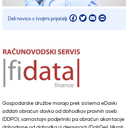
Facebook
Twitter
Email
Print
Deli novico s tvojimi prijatelji
Gospodarske družbe morajo prek sistema eDavki
oddati obračun davka od dohodkov pravnih oseb
(DDPO), samostojni podjetniki pa obračun akontacije
dohodnine od dohodka iz dejavnosti (DohDej). Hkrati