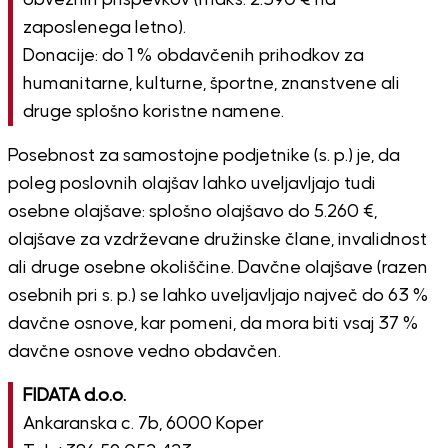
zaposlenega letno).
Donacije: do 1 % obdavčenih prihodkov za
humanitarne, kulturne, športne, znanstvene ali
druge splošno koristne namene.
Posebnost za samostojne podjetnike (s. p.) je, da
poleg poslovnih olajšav lahko uveljavljajo tudi
osebne olajšave: splošno olajšavo do 5.260 €,
olajšave za vzdrževane družinske člane, invalidnost
ali druge osebne okoliščine. Davčne olajšave (razen
osebnih pri s. p.) se lahko uveljavljajo največ do 63 %
davčne osnove, kar pomeni, da mora biti vsaj 37 %
davčne osnove vedno obdavčen.
FIDATA d.o.o.
Ankaranska c. 7b, 6000 Koper