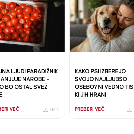
INA LJUDI PARADIŽNIK
KAKO PSI IZBEREJO
ANJUJE NAROBE –
SVOJO NAJLJUBŠO
O BO OSTAL SVEŽ
OSEBO? NI VEDNO TIS
E
KI JIH HRANI
BERI VEČ
PREBERI VEČ
1 MIN