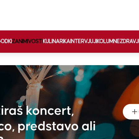
ODKI
ZANIMIVOSTI
KULINARIKA
INTERVJUJI
KOLUMNE
ZDRAVJ