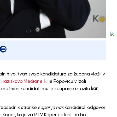
er
mail
Print
alnih volitvah svojo kandidaturo za župana vložil v
i
raziskavo Mediane
, ki je Popoviču v Izoli
 možnimi kandidati mu je zaupanje izrazilo
kar
predsednik stranke
Koper je naš
kandidiral, odgovor
e Koper, ko je za
RTV Koper
potrdil, da bo