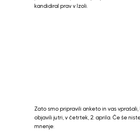
kandidiral prav v Izoli.
Zato smo pripravili anketo in vas vprašali
objavili jutri, v četrtek, 2. aprila. Če še n
mnenje: