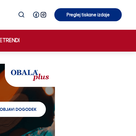
Preglej tiskane izdaje
Preglej tiskane izdaje
E
TRENDI