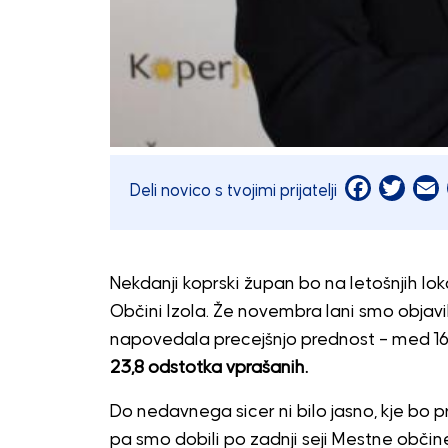
Facebook
Twitt
E
Deli novico s tvojimi prijatelji
Nekdanji koprski župan bo na letošnjih lok
Občini Izola. Že novembra lani smo objavil
napovedala precejšnjo prednost – med 16
23,8 odstotka vprašanih.
Do nedavnega sicer ni bilo jasno, kje bo 
pa smo dobili po zadnji seji Mestne občin