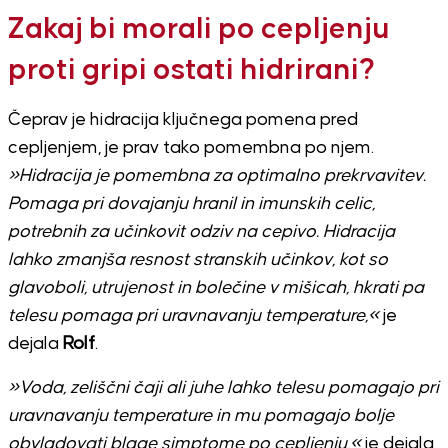
Zakaj bi morali po cepljenju
proti gripi ostati hidrirani?
Čeprav je hidracija ključnega pomena pred
cepljenjem, je prav tako pomembna po njem.
»Hidracija je pomembna za optimalno prekrvavitev.
Pomaga pri dovajanju hranil in imunskih celic,
potrebnih za učinkovit odziv na cepivo. Hidracija
lahko zmanjša resnost stranskih učinkov, kot so
glavoboli, utrujenost in bolečine v mišicah, hkrati pa
telesu pomaga pri uravnavanju temperature,«
je
dejala
Rolf
.
»Voda, zeliščni čaji ali juhe lahko telesu pomagajo pri
uravnavanju temperature in mu pomagajo bolje
obvladovati blage simptome po cepljenju,«
je dejala