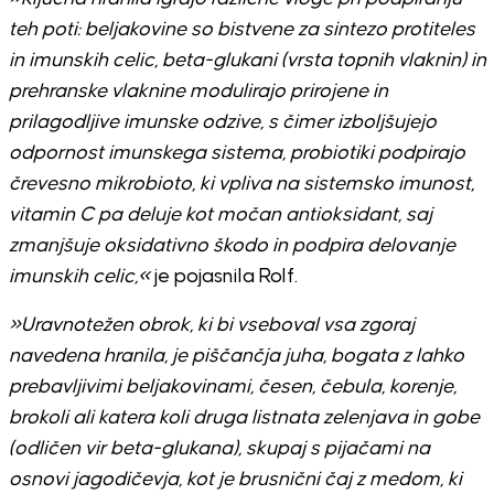
teh poti: beljakovine so bistvene za sintezo protiteles
in imunskih celic, beta-glukani (vrsta topnih vlaknin) in
prehranske vlaknine modulirajo prirojene in
prilagodljive imunske odzive, s čimer izboljšujejo
odpornost imunskega sistema, probiotiki podpirajo
črevesno mikrobioto, ki vpliva na sistemsko imunost,
vitamin C pa deluje kot močan antioksidant, saj
zmanjšuje oksidativno škodo in podpira delovanje
imunskih celic,«
je pojasnila Rolf.
»Uravnotežen obrok, ki bi vseboval vsa zgoraj
navedena hranila, je piščančja juha, bogata z lahko
prebavljivimi beljakovinami, česen, čebula, korenje,
brokoli ali katera koli druga listnata zelenjava in gobe
(odličen vir beta-glukana), skupaj s pijačami na
osnovi jagodičevja, kot je brusnični čaj z medom, ki