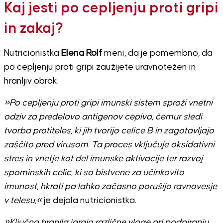
Kaj jesti po cepljenju proti gripi
in zakaj?
Nutricionistka
Elena Rolf
meni, da je pomembno, da
po cepljenju proti gripi zaužijete uravnotežen in
hranljiv obrok.
»Po cepljenju proti gripi imunski sistem sproži vnetni
odziv za predelavo antigenov cepiva, čemur sledi
tvorba protiteles, ki jih tvorijo celice B in zagotavljajo
zaščito pred virusom. Ta proces vključuje oksidativni
stres in vnetje kot del imunske aktivacije ter razvoj
spominskih celic, ki so bistvene za učinkovito
imunost, hkrati pa lahko začasno porušijo ravnovesje
v telesu,«
je dejala nutricionistka.
»Ključna hranila igrajo različne vloge pri podpiranju