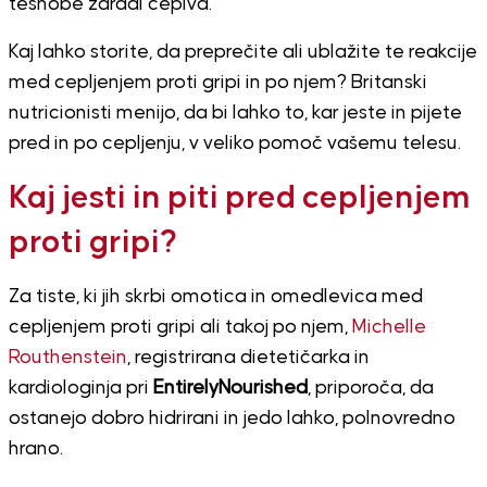
tesnobe zaradi cepiva.
Kaj lahko storite, da preprečite ali ublažite te reakcije
med cepljenjem proti gripi in po njem? Britanski
nutricionisti menijo, da bi lahko to, kar jeste in pijete
pred in po cepljenju, v veliko pomoč vašemu telesu.
Kaj jesti in piti pred cepljenjem
proti gripi?
Za tiste, ki jih skrbi omotica in omedlevica med
cepljenjem proti gripi ali takoj po njem,
Michelle
Routhenstein
, registrirana dietetičarka in
kardiologinja pri
EntirelyNourished
, priporoča, da
ostanejo dobro hidrirani in jedo lahko, polnovredno
hrano.