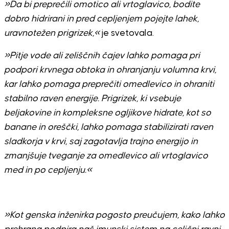
»Da bi preprečili omotico ali vrtoglavico, bodite
dobro hidrirani in pred cepljenjem pojejte lahek,
uravnotežen prigrizek,«
je svetovala.
»Pitje vode ali zeliščnih čajev lahko pomaga pri
podpori krvnega obtoka in ohranjanju volumna krvi,
kar lahko pomaga preprečiti omedlevico in ohraniti
stabilno raven energije. Prigrizek, ki vsebuje
beljakovine in kompleksne ogljikove hidrate, kot so
banane in oreščki, lahko pomaga stabilizirati raven
sladkorja v krvi, saj zagotavlja trajno energijo in
zmanjšuje tveganje za omedlevico ali vrtoglavico
med in po cepljenju.«
»Kot genska inženirka pogosto preučujem, kako lahko