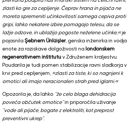
prehrana podpira naš imunski sistem na celični ravni,
zlasti ko gre za cepljenje. Čeprav hrana in pijača ne
moreta spremeniti učinkovitosti samega cepiva proti
gripi, lahko nekatere izbire pomagajo telesu, da se
lažje odzove, in ublažijo pogoste neželene učinke,«
je
pojasnila
Şebnem Ünlüişler
, genska inženirka in vodja
enote za raziskave dolgoživosti na
londonskem
regenerativnem inštitutu
v Združenem kraljestvu.
Poudarila je tudi pomen stabilizacije ravni sladkorja v
krvi pred cepljenjem,
»zlasti za tiste, ki so nagnjeni k
omotici ali imajo neracionalen strah pred iglami.«
Opozorila je, da lahko
“že celo blaga dehidracija
poveča občutek omotice”
in priporočila uživanje
“vode ali pijače, bogate z elektroliti, kot preprost
preventivni ukrep”.