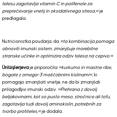
telesu zagotavlja vitamin C in polifenole za
preprečevanje vnetij in oksidativnega stresa,«
je
predlagala.
Nutricionistka poudarja, da
»ta kombinacija pomaga
obnoviti imunski sistem, zmanjšuje morebitne
stranske učinke in optimizira odziv telesa na cepivo.«
Ünlüişlerjeva
je priporočila
»kurkumo in mastne ribe,
bogate z omega-3 maščobnimi kislinami«,
ki
pomagajo zmanjšati vnetje, ne da bi zmanjšali
prilagodljivi imunski odziv.
»Prehrana z dovolj
beljakovinami, kot so pusto meso, stročnice ali tofu,
zagotavlja tudi dovolj aminokislin, potrebnih za
tvorbo protiteles,«
je dodala.