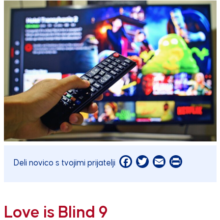
Facebook
Twitter
Email
Print
Deli novico s tvojimi prijatelji
Love is Blind 9