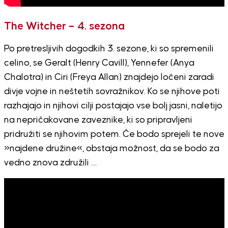
The Witcher – 4. sezona
Po pretresljivih dogodkih 3. sezone, ki so spremenili
celino, se Geralt (Henry Cavill), Yennefer (Anya
Chalotra) in Ciri (Freya Allan) znajdejo ločeni zaradi
divje vojne in neštetih sovražnikov. Ko se njihove poti
razhajajo in njihovi cilji postajajo vse bolj jasni, naletijo
na nepričakovane zaveznike, ki so pripravljeni
pridružiti se njihovim potem. Če bodo sprejeli te nove
»najdene družine«, obstaja možnost, da se bodo za
vedno znova združili …