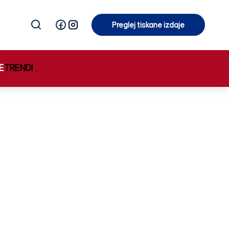
Preglej tiskane izdaje
Preglej tiskane izdaje
E
TRENDI