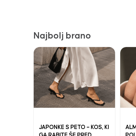
Najbolj brano
JAPONKE S PETO – KOS, KI
ALM
GA RABITE ŠE PRED
POL