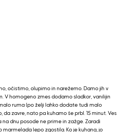
emo, očistimo, olupimo in narežemo. Damo jih v
om. V homogeno zmes dodamo sladkor, vanilijin
 malo ruma (po želji lahko dodate tudi malo
 da zavre, nato pa kuhamo še prbl. 15 minut. Ves
na dnu posode ne prime in zažge. Zaradi
bo marmelada lepo zgostila. Ko je kuhana, jo