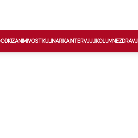
ODKI
ZANIMIVOSTI
KULINARIKA
INTERVJUJI
KOLUMNE
ZDRAVJ