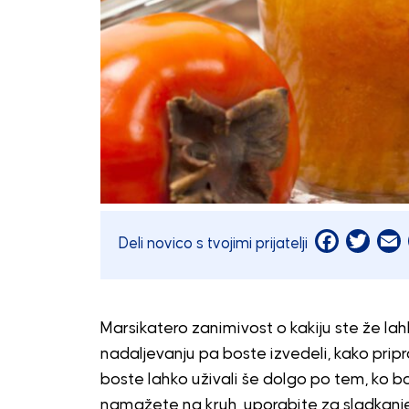
Facebook
Twitt
E
Deli novico s tvojimi prijatelji
Marsikatero zanimivost o kakiju ste že lah
nadaljevanju pa boste izvedeli, kako pripr
boste lahko uživali še dolgo po tem, ko 
namažete na kruh, uporabite za sladkanje j