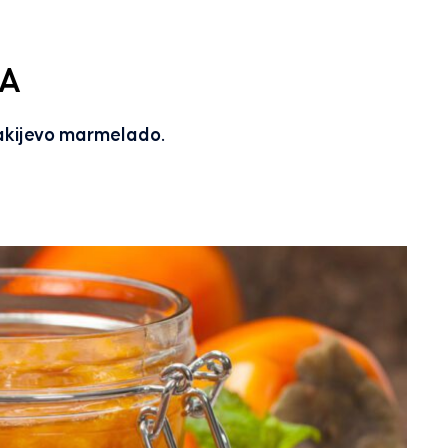
DA
akijevo marmelado.