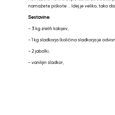
namažete piškote … Idej je veliko, tako da 
Sestavine:
– 3 kg zrelih kakijev,
– 1 kg sladkorja (količina sladkorja je odvi
– 2 jabolki,
– vanilijin sladkor,