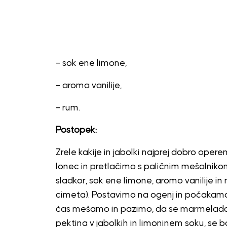
– sok ene limone,
– aroma vanilije,
– rum.
Postopek:
Zrele kakije in jabolki najprej dobro oper
lonec in pretlačimo s paličnim mešalnik
sladkor, sok ene limone, aromo vanilije in
cimeta). Postavimo na ogenj in počakamo,
čas mešamo in pazimo, da se marmelada 
pektina v jabolkih in limoninem soku, se 