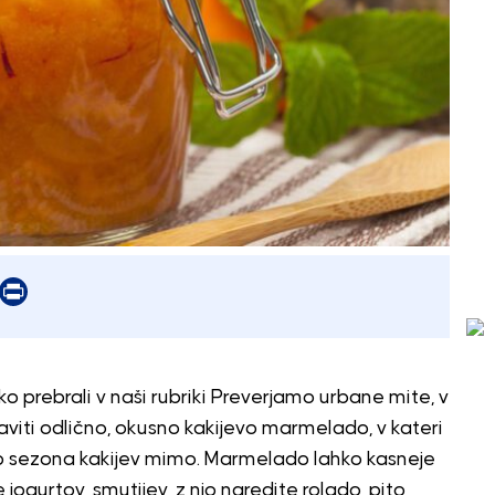
er
mail
Print
ko prebrali v naši rubriki Preverjamo urbane mite, v
aviti odlično, okusno kakijevo marmelado, v kateri
bo sezona kakijev mimo. Marmelado lahko kasneje
ogurtov, smutijev, z njo naredite rolado, pito,