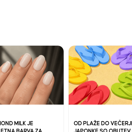
OND MILK JE
OD PLAŽE DO VEČERJ
ETNA BARVA ZA
JAPONKE SO OBUTEV,