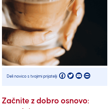
Facebook
Twitter
Email
Print
Deli novico s tvojimi prijatelji
Začnite z dobro osnovo: