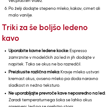
večplasten videz.
Po želji dodajte stepeno mleko, kakav, cimet ali
malo vanilje.
Triki za še boljšo ledeno
kavo
Uporabite kavne ledene kocke:
Espresso
zamrznite v modelčkih za led in jih dodajte v
napitek. Tako se okus ne bo razredčil.
Preizkusite različna mleka:
Kravje mleko ustvari
kremast okus, ovseno mleko pa doda naravno
sladkost in nežno teksturo.
Ne uporabljajte prevroče kave neposredno na led:
Zaradi temperaturnega šoka se lahko okus
spremeni, led pa se prehitro stopi.