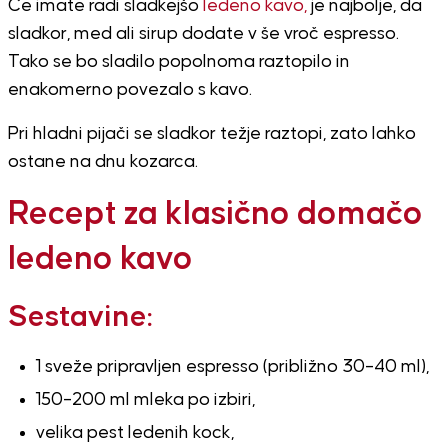
Če imate radi sladkejšo
ledeno kavo,
je najbolje, da
sladkor, med ali sirup dodate v še vroč espresso.
Tako se bo sladilo popolnoma raztopilo in
enakomerno povezalo s kavo.
Pri hladni pijači se sladkor težje raztopi, zato lahko
ostane na dnu kozarca.
Recept za klasično domačo
ledeno kavo
Sestavine:
1 sveže pripravljen espresso (približno 30–40 ml),
150–200 ml mleka po izbiri,
velika pest ledenih kock,