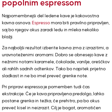
popolnim espressom
Najpomembnejši del ledene kave je kakovostna
kavna osnova.
Espresso
mora biti pravilno pripravljen,
saj bo njegov okus zaradi ledu in mleka nekoliko
blažji.
Za najboljši rezultat izberite kavna zrna z izrazitimi, a
uravnoteženimi aromami. Dobro se obnesejo kave z
nežnimi notami karamele, čokolade, vanilje, oreščkov
ali rahlih sadnih odtenkov. Tako bo napitek prijetno
sladkast in ne bo imel preveč grenke note.
Pri pripravi espressa je pomemben tudi čas
ekstrakcije. Če je kava pripravljena predolgo, lahko
postane grenka in težka, če prehitro, pa bo okus
preveč kisel in neizrazit. Cilj je bogat, aromatičen