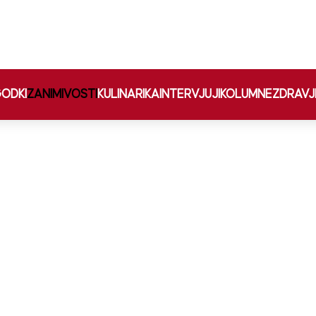
ODKI
ZANIMIVOSTI
KULINARIKA
INTERVJUJI
KOLUMNE
ZDRAVJ