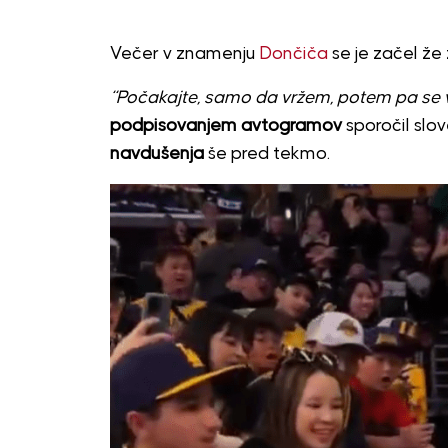
Večer v znamenju
Dončiča
se je začel že
“Počakajte, samo da vržem, potem pa se 
podpisovanjem avtogramov
sporočil slov
navdušenja
še pred tekmo.