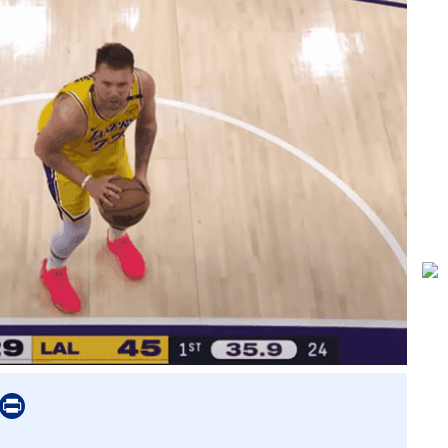
er
mail
Print