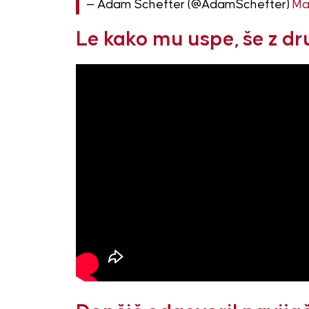
— Adam Schefter (@AdamSchefter)
Ma
Le kako mu uspe, še z d