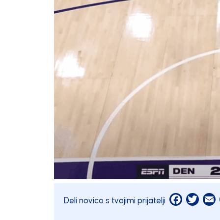
Facebook
Twitt
E
Deli novico s tvojimi prijatelji