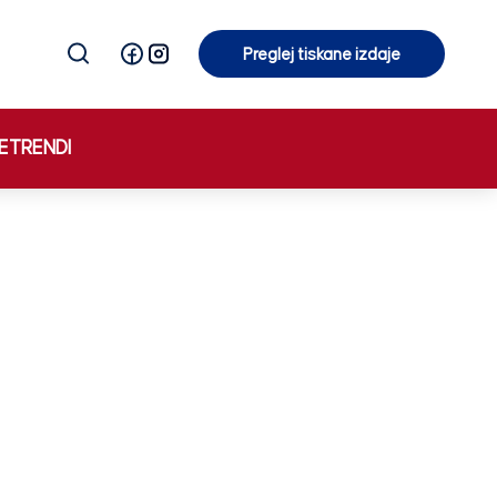
Preglej tiskane izdaje
Preglej tiskane izdaje
E
TRENDI