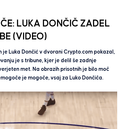
E: LUKA DONČIČ ZADEL
BE (VIDEO)
je Luka Dončić v dvorani Crypto.com pokazal,
anju je s tribune, kjer je delil še zadnje
erjeten met. Na obrazih prisotnih je bilo moč
Nemogoče je mogoče, vsaj za Luko Dončiča.