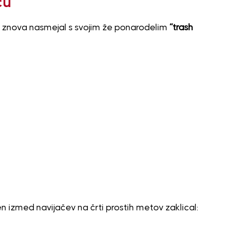
ču
h je znova nasmejal s svojim že ponarodelim
“trash
 izmed navijačev na črti prostih metov zaklical: