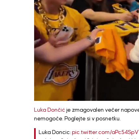
Luka Dončić
je zmagovalen večer napov
nemogoče. Poglejte si v posnetku.
Luka Doncic:
pic.twitter.com/aPc54SpV