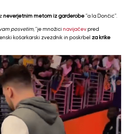
 z
neverjetnim metom iz garderobe
“a la Dončić”.
vam posvetim,”
je množici
navijačev
pred
enski košarkarski zvezdnik in poskrbel
za krike