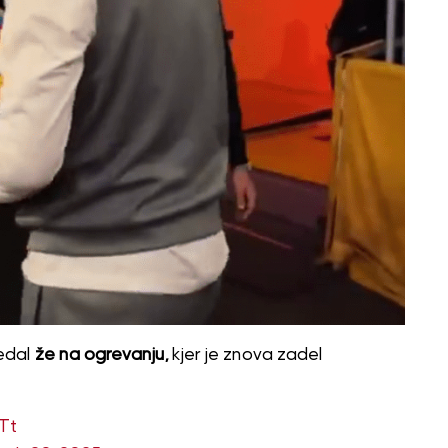
edal
že na ogrevanju,
kjer je znova zadel
Tt