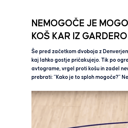
NEMOGOČE JE MOGOČ
KOŠ KAR IZ GARDERO
Še pred začetkom dvoboja z Denverjem 
kaj lahko gostje pričakujejo. Tik po ogrev
avtograme, vrgel proti košu in zadel nev
prebrati: “Kako je to sploh mogoče?” 