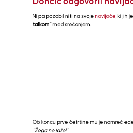
Dončič odgovoril navija
Ni pa pozabil niti na svoje
navijače
, ki ji
talkom”
med srečanjem.
Ob koncu prve četrtine mu je namreč eden
“Žoga ne laže!”