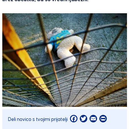
Facebook
Twitter
Email
Print
Deli novico s tvojimi prijatelji