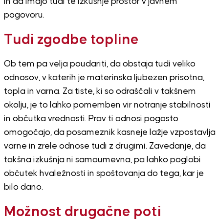
In da imajo tudi te izkušnje prostor v javnem
pogovoru.
Tudi zgodbe topline
Ob tem pa velja poudariti, da obstaja tudi veliko
odnosov, v katerih je materinska ljubezen prisotna,
topla in varna. Za tiste, ki so odraščali v takšnem
okolju, je to lahko pomemben vir notranje stabilnosti
in občutka vrednosti. Prav ti odnosi pogosto
omogočajo, da posameznik kasneje lažje vzpostavlja
varne in zrele odnose tudi z drugimi. Zavedanje, da
takšna izkušnja ni samoumevna, pa lahko poglobi
občutek hvaležnosti in spoštovanja do tega, kar je
bilo dano.
Možnost drugačne poti