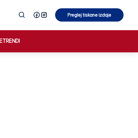
Preglej tiskane izdaje
Preglej tiskane izdaje
E
TRENDI