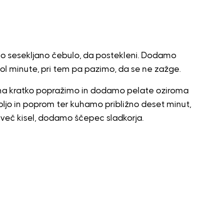
no sesekljano čebulo, da postekleni. Dodamo
ol minute, pri tem pa pazimo, da se ne zažge.
na kratko popražimo in dodamo pelate oziroma
oljo in poprom ter kuhamo približno deset minut,
reveč kisel, dodamo ščepec sladkorja.