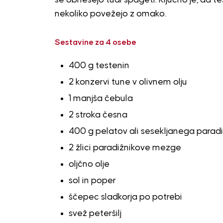
nekoliko povežejo z omako.
Sestavine za 4 osebe
400 g testenin
2 konzervi tune v olivnem olju
1 manjša čebula
2 stroka česna
400 g pelatov ali sesekljanega paradi
2 žlici paradižnikove mezge
oljčno olje
sol in poper
ščepec sladkorja po potrebi
svež peteršilj