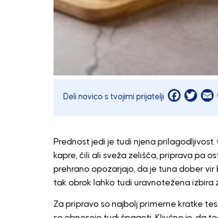
Facebook
Twitt
E
Deli novico s tvojimi prijatelji
Prednost jedi je tudi njena prilagodljivo
kapre, čili ali sveža zelišča, priprava pa 
prehrano opozarjajo, da je tuna dober vir 
tak obrok lahko tudi uravnotežena izbira 
Za pripravo so najbolj primerne kratke test
se obnesejo tudi špageti. Ključno je, da t