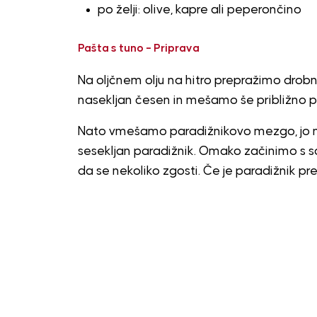
po želji: olive, kapre ali peperončino
Pašta s tuno – Priprava
Na oljčnem olju na hitro prepražimo drob
nasekljan česen in mešamo še približno p
Nato vmešamo paradižnikovo mezgo, jo 
sesekljan paradižnik. Omako začinimo s s
da se nekoliko zgosti. Če je paradižnik p