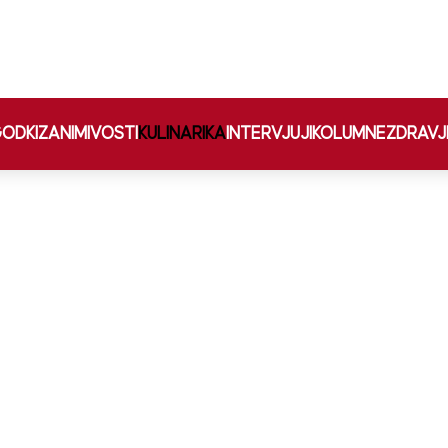
ODKI
ZANIMIVOSTI
KULINARIKA
INTERVJUJI
KOLUMNE
ZDRAVJ