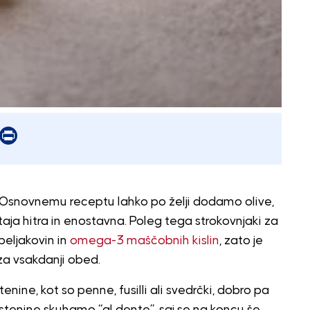
er
mail
Print
st. Osnovnemu receptu lahko po želji dodamo olive,
ostaja hitra in enostavna. Poleg tega strokovnjaki za
beljakovin in
omega-3 maščobnih kislin
, zato je
za vsakdanji obed.
enine, kot so penne, fusilli ali svedrčki, dobro pa
estenine skuhamo “al dente”, saj se na koncu še