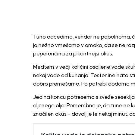
Tuno odcedimo, vendar ne popolnoma, če 
jo nežno vmešamo v omako, da se ne razpa
peperončina za pikantnejši okus.
Medtem v večji količini osoljene vode s
nekaj vode od kuhanja. Testenine nato s
dobro premešamo. Po potrebi dodamo mal
Jed na koncu potresemo s sveže sesekljan
oljčnega olja. Pomembno je, da tune ne k
značilen okus – dovolj je le nekaj minut, 