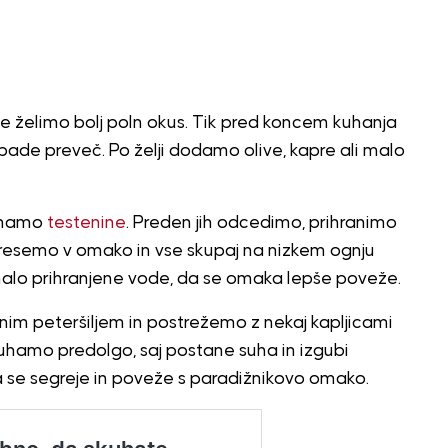
želimo bolj poln okus. Tik pred koncem kuhanja
de preveč. Po želji dodamo olive, kapre ali malo
kuhamo
testenine
. Preden jih odcedimo, prihranimo
tresemo v omako in vse skupaj na nizkem ognju
o prihranjene vode, da se omaka lepše poveže.
im peteršiljem in postrežemo z nekaj kapljicami
uhamo predolgo, saj postane suha in izgubi
da se segreje in poveže s paradižnikovo omako.