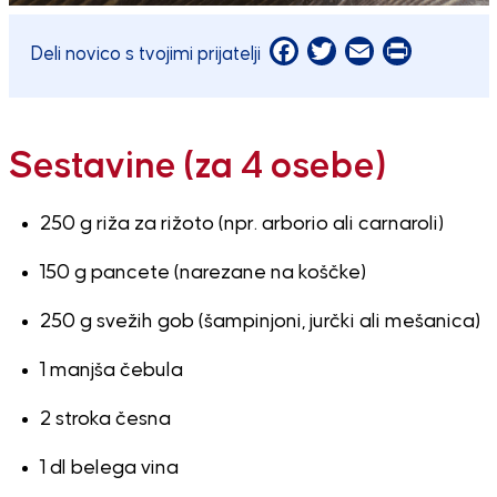
Facebook
Twitter
Email
Print
Deli novico s tvojimi prijatelji
Sestavine (za 4 osebe)
250 g riža za rižoto (npr. arborio ali carnaroli)
150 g pancete (narezane na koščke)
250 g svežih gob (šampinjoni, jurčki ali mešanica)
1 manjša čebula
2 stroka česna
1 dl belega vina