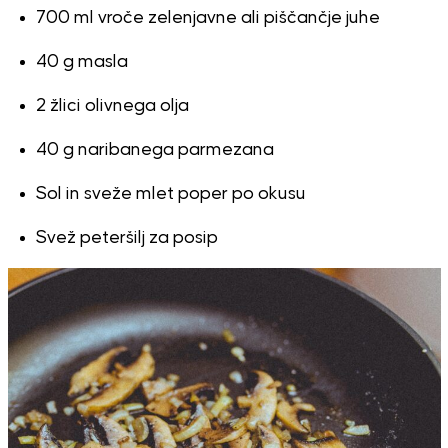
700 ml vroče zelenjavne ali piščančje juhe
40 g masla
2 žlici olivnega olja
40 g naribanega parmezana
Sol in sveže mlet poper po okusu
Svež peteršilj za posip