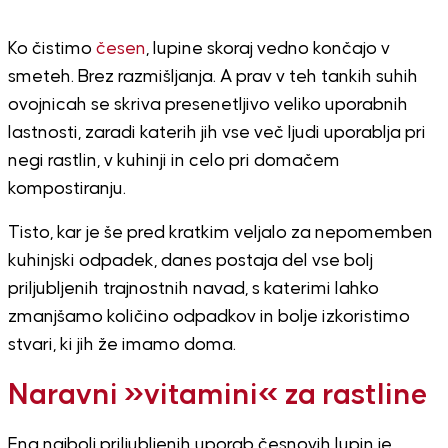
Ko čistimo
česen
, lupine skoraj vedno končajo v
smeteh. Brez razmišljanja. A prav v teh tankih suhih
ovojnicah se skriva presenetljivo veliko uporabnih
lastnosti, zaradi katerih jih vse več ljudi uporablja pri
negi rastlin, v kuhinji in celo pri domačem
kompostiranju.
Tisto, kar je še pred kratkim veljalo za nepomemben
kuhinjski odpadek, danes postaja del vse bolj
priljubljenih trajnostnih navad, s katerimi lahko
zmanjšamo količino odpadkov in bolje izkoristimo
stvari, ki jih že imamo doma.
Naravni »vitamini« za rastline
Ena najbolj priljubljenih uporab česnovih lupin je