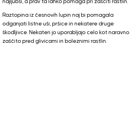
najljubši, a prav ta lahko pomaga pri zaščiti rastlin.
Raztopina iz česnovih lupin naj bi pomagala
odganjati listne uši, pršice in nekatere druge
škodljivce. Nekateri jo uporabljajo celo kot naravno
zaščito pred glivicami in boleznimi rastlin.