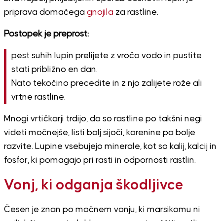
priprava domačega
gnojila
za rastline.
Postopek je preprost:
pest suhih lupin prelijete z vročo vodo in pustite
stati približno en dan.
Nato tekočino precedite in z njo zalijete rože ali
vrtne rastline.
Mnogi vrtičkarji trdijo, da so rastline po takšni negi
videti močnejše, listi bolj sijoči, korenine pa bolje
razvite. Lupine vsebujejo minerale, kot so kalij, kalcij in
fosfor, ki pomagajo pri rasti in odpornosti rastlin.
Vonj, ki odganja škodljivce
Česen je znan po močnem vonju, ki marsikomu ni