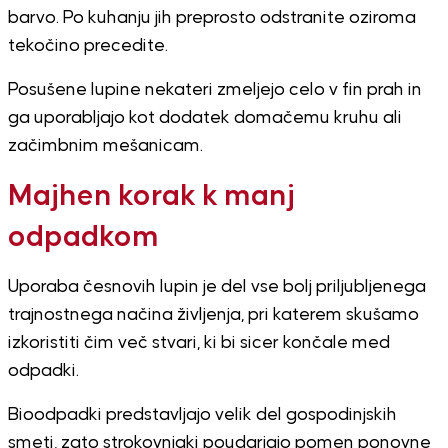
barvo. Po kuhanju jih preprosto odstranite oziroma
tekočino precedite.
Posušene lupine nekateri zmeljejo celo v fin prah in
ga uporabljajo kot dodatek domačemu kruhu ali
začimbnim mešanicam.
Majhen korak k manj
odpadkom
Uporaba česnovih lupin je del vse bolj priljubljenega
trajnostnega načina življenja, pri katerem skušamo
izkoristiti čim več stvari, ki bi sicer končale med
odpadki.
Bioodpadki predstavljajo velik del gospodinjskih
smeti, zato strokovnjaki poudarjajo pomen ponovne