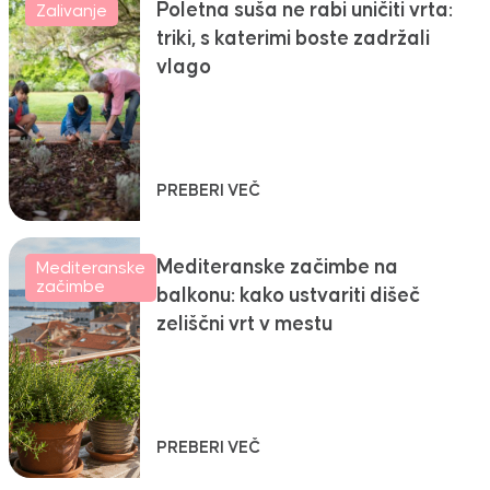
Poletna suša ne rabi uničiti vrta:
Zalivanje
triki, s katerimi boste zadržali
vlago
PREBERI VEČ
Mediteranske začimbe na
Mediteranske
začimbe
balkonu: kako ustvariti dišeč
zeliščni vrt v mestu
PREBERI VEČ