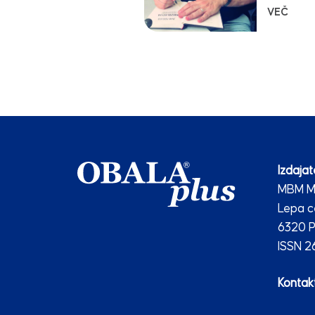
VEČ
Izdajate
MBM Me
Lepa c
6320 P
ISSN 
Kontakt