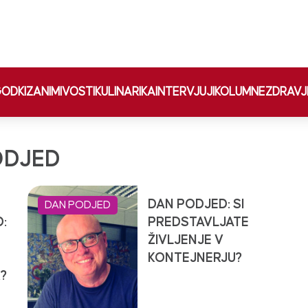
ODKI
ZANIMIVOSTI
KULINARIKA
INTERVJUJI
KOLUMNE
ZDRAVJ
ODJED
DAN PODJED: SI
DAN PODJED
:
PREDSTAVLJATE
ŽIVLJENJE V
KONTEJNERJU?
?