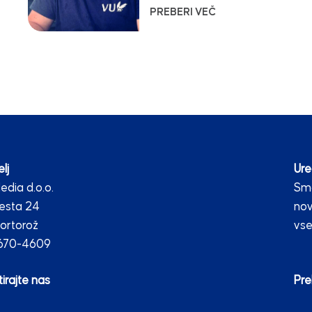
PREBERI VEČ
lj
Ure
dia d.o.o.
Smo
esta 24
nov
ortorož
vse
2670-4609
irajte nas
Pre