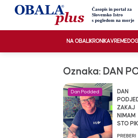
NA OBALI
KRONIKA
VREME
DOG
Oznaka:
DAN P
DAN
Dan Podded
PODJED
ZAKAJ
NIMAM
STO PIK
PREBERI