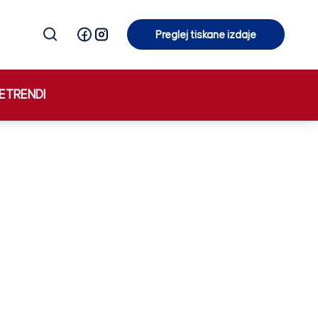
Preglej tiskane izdaje
Preglej tiskane izdaje
E
TRENDI