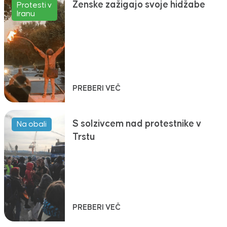
Ženske zažigajo svoje hidžabe
Protesti v
Iranu
PREBERI VEČ
S solzivcem nad protestnike v
Na obali
Trstu
PREBERI VEČ