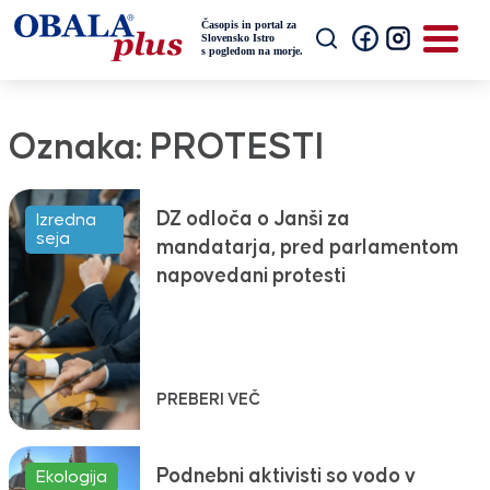
Oznaka:
PROTESTI
DZ odloča o Janši za
Izredna
seja
mandatarja, pred parlamentom
napovedani protesti
PREBERI VEČ
Podnebni aktivisti so vodo v
Ekologija