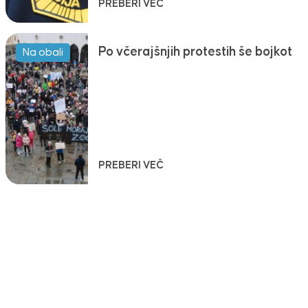
PREBERI VEČ
Po včerajšnjih protestih še bojkot
Na obali
PREBERI VEČ