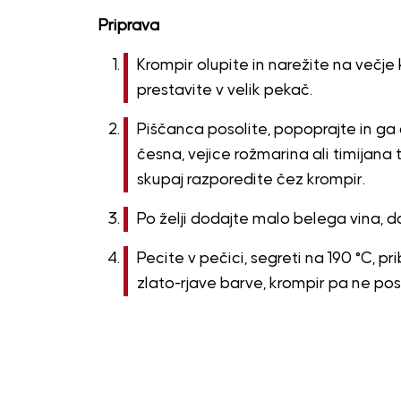
Priprava
Krompir olupite in narežite na večje 
prestavite v velik pekač.
Piščanca posolite, popoprajte in ga 
česna, vejice rožmarina ali timijana 
skupaj razporedite čez krompir.
Po želji dodajte malo belega vina, 
Pecite v pečici, segreti na 190 °C, p
zlato-rjave barve, krompir pa ne pos