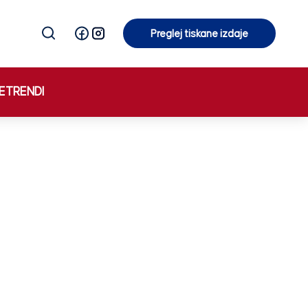
Preglej tiskane izdaje
Preglej tiskane izdaje
E
TRENDI