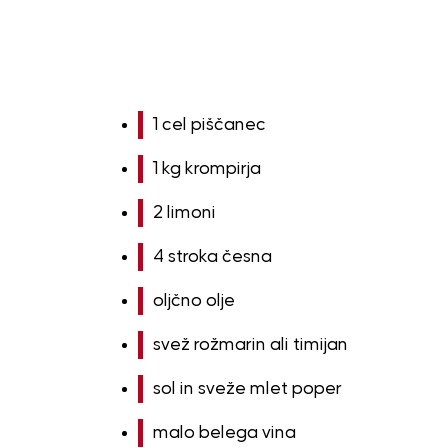
1 cel piščanec
1 kg krompirja
2 limoni
4 stroka česna
oljčno olje
svež rožmarin ali timijan
sol in sveže mlet poper
malo belega vina