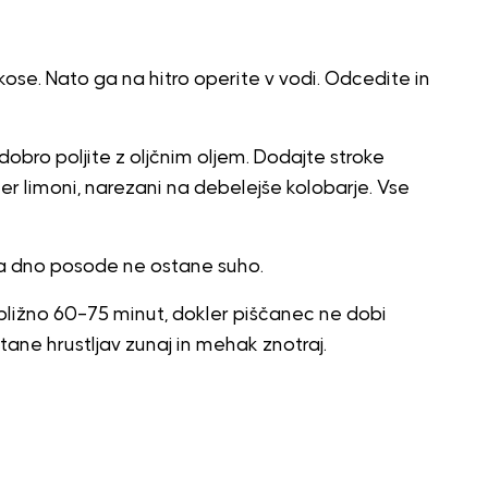
kose. Nato ga na hitro operite v vodi. Odcedite in
dobro poljite z oljčnim oljem. Dodajte stroke
ter limoni, narezani na debelejše kolobarje. Vse
da dno posode ne ostane suho.
ribližno 60–75 minut, dokler piščanec ne dobi
tane hrustljav zunaj in mehak znotraj.