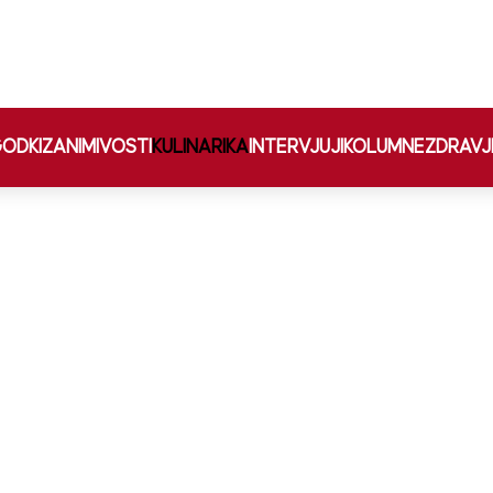
ODKI
ZANIMIVOSTI
KULINARIKA
INTERVJUJI
KOLUMNE
ZDRAVJ