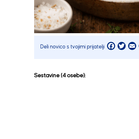
Facebook
Twitt
E
Deli novico s tvojimi prijatelji
Sestavine (4 osebe):