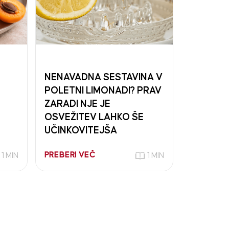
NENAVADNA SESTAVINA V
POLETNI LIMONADI? PRAV
ZARADI NJE JE
OSVEŽITEV LAHKO ŠE
UČINKOVITEJŠA
PREBERI VEČ
1 MIN
1 MIN