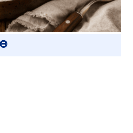
er
mail
Print