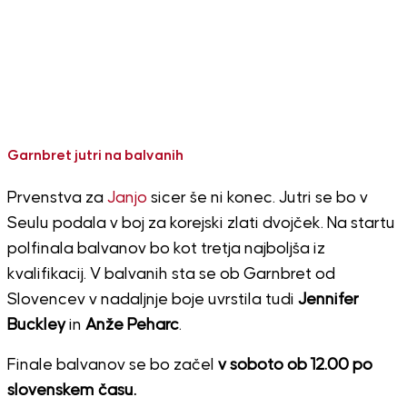
Garnbret jutri na balvanih
Prvenstva za
Janjo
sicer še ni konec. Jutri se bo v
Seulu podala v boj za korejski zlati dvojček. Na startu
polfinala balvanov bo kot tretja najboljša iz
kvalifikacij. V balvanih sta se ob Garnbret od
Slovencev v nadaljnje boje uvrstila tudi
Jennifer
Buckley
in
Anže Peharc
.
Finale balvanov se bo začel
v soboto ob 12.00 po
slovenskem času.