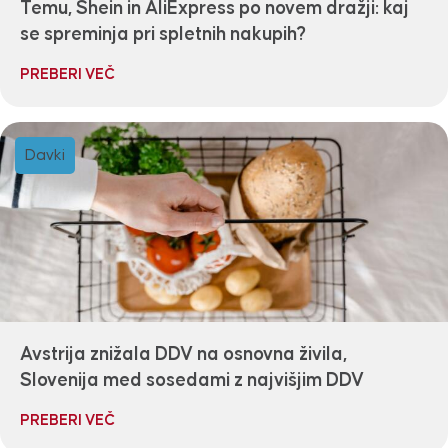
Temu, Shein in AliExpress po novem dražji: kaj
se spreminja pri spletnih nakupih?
PREBERI VEČ
Davki
Avstrija znižala DDV na osnovna živila,
Slovenija med sosedami z najvišjim DDV
PREBERI VEČ