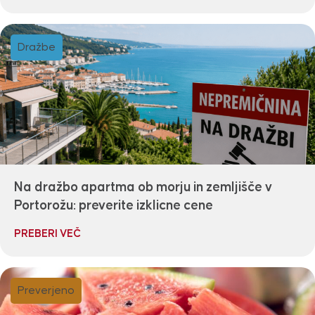
Dražbe
Na dražbo apartma ob morju in zemljišče v
Portorožu: preverite izklicne cene
PREBERI VEČ
Preverjeno