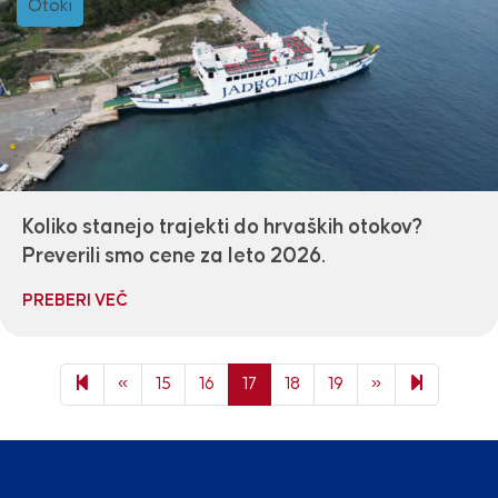
Otoki
Koliko stanejo trajekti do hrvaških otokov?
Preverili smo cene za leto 2026.
PREBERI VEČ
Previous page
Next page
56
«
15
16
17
18
19
»