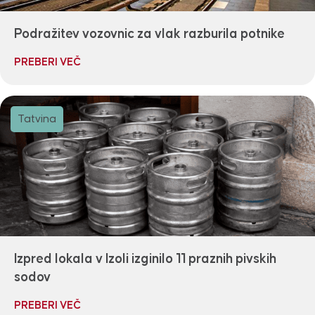
Podražitev vozovnic za vlak razburila potnike
PREBERI VEČ
Tatvina
Izpred lokala v Izoli izginilo 11 praznih pivskih
sodov
PREBERI VEČ