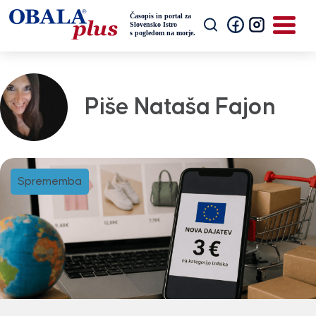
Piše Nataša Fajon
Sprememba