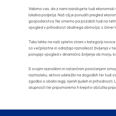
Vabimo vas, da z nami raziskujete tudi ekonomski v
lokalna podjetja. Naš cilj je ponuditi pregled ekon
gospodarstva. Ne smemo pa pozabiti tudi na tehnol
vpogled v prihodnost obalnega območja, s čimer la
Tako lahko na naši spletni strani v kategoriji novice
so večplastne in odražajo raznolikost življenja v 
ponujajo vpogled v dinamično življenje ob morju, ki j
S svojim raznolikim in natančnim poročanjem omogo
razmisleku, aktivni udeležbi na dogodkih ter tudi o
zgodbo o obalni regiji, njenih ljudeh in prihodnos
skupnosti ter pripomoremo h krepitvi občutka prip