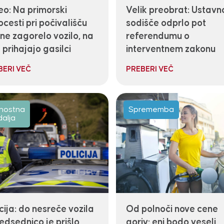
eo: Na primorski
Velik preobrat: Ustavn
cesti pri počivališču
sodišče odprlo pot
ne zagorelo vozilo, na
referendumu o
 prihajajo gasilci
interventnem zakonu
BERI VEČ
PREBERI VEČ
nostna
Sprememba
dalja
cija: do nesreče vozila
Od polnoči nove cene
edsednico je prišlo
goriv: eni bodo veseli,