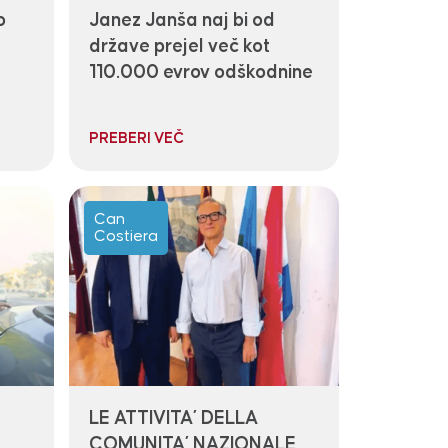
o
Janez Janša naj bi od
države prejel več kot
110.000 evrov odškodnine
PREBERI VEČ
Can
Costiera
LE ATTIVITA’ DELLA
COMUNITA’ NAZIONALE