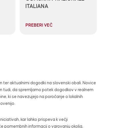
ITALIANA
PREBERI VEČ
em ter aktualnimi dogodki na slovenski obali. Novice
nam tudi, da spremljamo potek dogodkov v realnem
e, ki se navezujejo na poročanje o lokalnih
lovenijo.
iniciativah, kar lahko prispeva k večji
če pomembnih informacij o varovanju okolja,