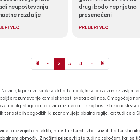
adi neupoštevanja
drugi bodo neprijetno
nostne razdalje
presenečeni
BERI VEČ
PREBERI VEČ
Previous page
Next page
1070
«
2
3
4
»
 Novice, ki pokriva širok spekter tematik, ki so povezane z življenj
n za boljše razumevanje kompleksnosti sveta okoli nas. Omogočajo 
vemo ali prilagodimo novim razmeram. Tukaj boste tako našli vsebin
h ter ostalih dogodkih, ki zaznamujejo obalno regijo, kot tudi celo S
ice o razvojnih projektih, infrastrukturnih izboljšavah ter turističnih 
 obalnem območju. Z našimi prispevki ste tudi na tekočem, kar se ti