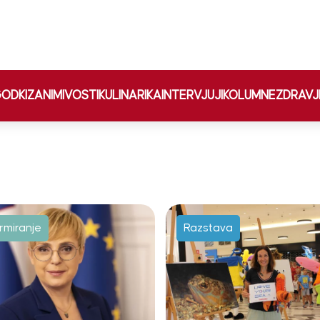
ODKI
ZANIMIVOSTI
KULINARIKA
INTERVJUJI
KOLUMNE
ZDRAVJ
ormiranje
Razstava