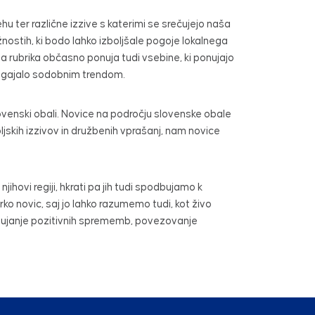
 ter različne izzive s katerimi se srečujejo naša
žnostih, ki bodo lahko izboljšale pogoje lokalnega
 rubrika občasno ponuja tudi vsebine, ki ponujajo
lagajalo sodobnim trendom.
 slovenski obali. Novice na področju slovenske obale
jskih izzivov in družbenih vprašanj, nam novice
ovi regiji, hkrati pa jih tudi spodbujamo k
ko novic, saj jo lahko razumemo tudi, kot živo
odbujanje pozitivnih sprememb, povezovanje