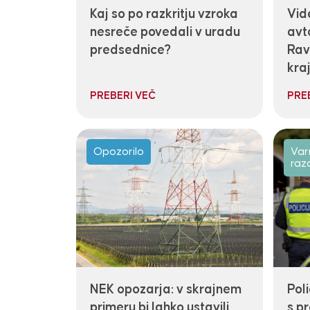
Kaj so po razkritju vzroka
Vid
nesreče povedali v uradu
avto
predsednice?
Rav
kraj
PREBERI VEČ
PRE
Opozorilo
Var
raz
NEK opozarja: v skrajnem
Poli
primeru bi lahko ustavili
s pr