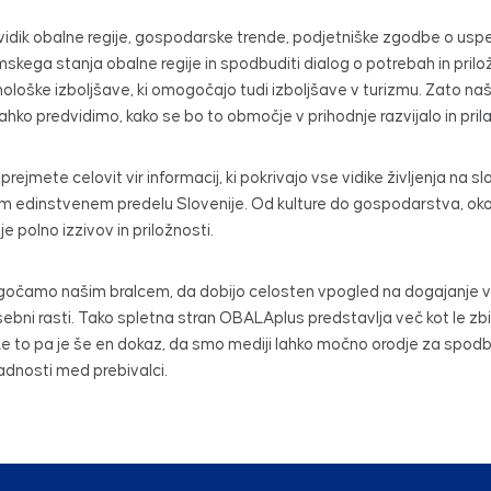
idik obalne regije, gospodarske trende, podjetniške zgodbe o uspehu
omskega stanja obalne regije in spodbuditi dialog o potrebah in prilo
oške izboljšave, ki omogočajo tudi izboljšave v turizmu. Zato naša
hko predvidimo, kako se bo to območje v prihodnje razvijalo in pri
 prejmete celovit vir informacij, ki pokrivajo vse vidike življenja na
tem edinstvenem predelu Slovenije. Od kulture do gospodarstva, okol
e polno izzivov in priložnosti.
čamo našim bralcem, da dobijo celosten vpogled na dogajanje v njih
sebni rasti. Tako spletna stran OBALAplus predstavlja več kot le zbir
ti. Le to pa je še en dokaz, da smo mediji lahko močno orodje za sp
adnosti med prebivalci.