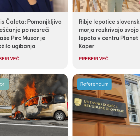
is Čaleta: Pomanjkljivo
Ribje lepotice slovens
eščanje po nesreči
morja razkrivajo svojo
aše Pirc Musar je
lepoto v centru Planet
ožilo ugibanja
Koper
BERI VEČ
PREBERI VEČ
or!
Referendum