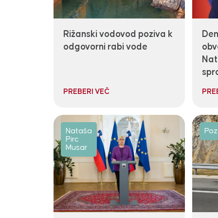
Rižanski vodovod poziva k
Den
odgovorni rabi vode
obv
Nat
spr
PREBERI VEČ
PRE
Nataša
Poz
Pirc
Musar