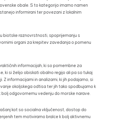
 slovenske obale. S to kategorijo imamo namen
stanejo informirani ter povezani z lokalnim
anju biotske raznovrstnosti, spoprijemanju s
vornimi organi za krepitev zavedanja o pomenu
raktičnih informacijah, ki so pomembne za
si želijo obiskati obalno regijo ali pa so tukaj
 Z informacijami in analizami, ki jih podajamo, si
evanje okoljskega odtisa ter jih tako spodbujamo k
o k bolj odgovornemu vedenju do morske narave.
prašanj kot so socialna vključenost, dostop do
menjenih tem motiviramo bralce k bolj aktivnemu