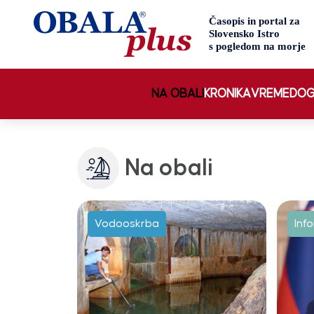
NA OBALI
KRONIKA
VREME
DOG
Na obali
Vodooskrba
Inf