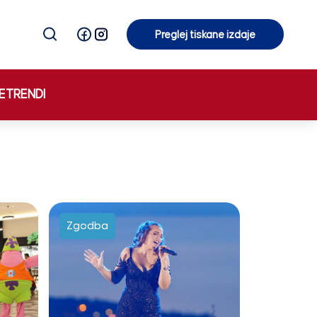
Preglej tiskane izdaje
Preglej tiskane izdaje
E
TRENDI
Zgodba