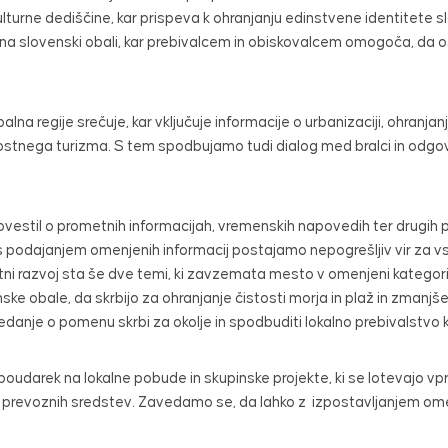
ulturne dediščine, kar prispeva k ohranjanju edinstvene identitete
e na slovenski obali, kar prebivalcem in obiskovalcem omogoča, da o
balna regije srečuje, kar vključuje informacije o urbanizaciji, ohranj
stnega turizma. S tem spodbujamo tudi dialog med bralci in odgo
estil o prometnih informacijah, vremenskih napovedih ter drugih p
dajanjem omenjenih informacij postajamo nepogrešljiv vir za vse, ki 
tni razvoj sta še dve temi, ki zavzemata mesto v omenjeni kategoriji.
ske obale, da skrbijo za ohranjanje čistosti morja in plaž in zmanjš
danje o pomenu skrbi za okolje in spodbuditi lokalno prebivalstv
 poudarek na lokalne pobude in skupinske projekte, ki se lotevajo v
avnih prevoznih sredstev. Zavedamo se, da lahko z izpostavljanjem o