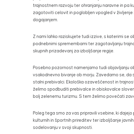
trajnostnem razvoju ter ohranjanju naravne in pa k
zagotoviti celovit in poglobljen vpogled v življenj
dogajanjem.
Z nami lahko raziskujete tudi izzive, s katerimi se o
podnebnimi spremembami ter zagotavljanju trajno
skupnih prizadevanj za izboljšanje regije.
Posebno pozornost namenjamo tudi objavljanju obv
vsakodnevno bivanje ob morju. Zavedamo se, da s po
stalni prebivalci. Ekološka ozaveščenost in trajnos
želimo spodbuditi prebivalce in obiskovalce sloven
bolj zelenemu turizmu. S tem želimo povečati zave
Poleg tega smo za vas pripravili vsebine, ki dajejo
kulturnih in športnih prireditev ter izboljšanje j
sodelovanju v svoji skupnosti.