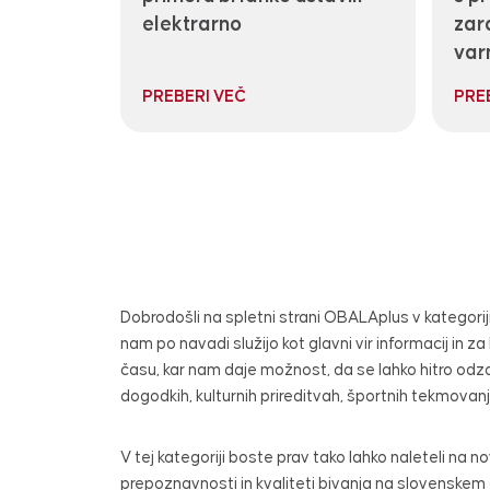
elektrarno
zar
var
PREBERI VEČ
PRE
Dobrodošli na spletni strani OBALAplus v kategoriji
nam po navadi služijo kot glavni vir informacij i
času, kar nam daje možnost, da se lahko hitro odzo
dogodkih, kulturnih prireditvah, športnih tekmovanji
V tej kategoriji boste prav tako lahko naleteli na nov
prepoznavnosti in kvaliteti bivanja na slovenskem