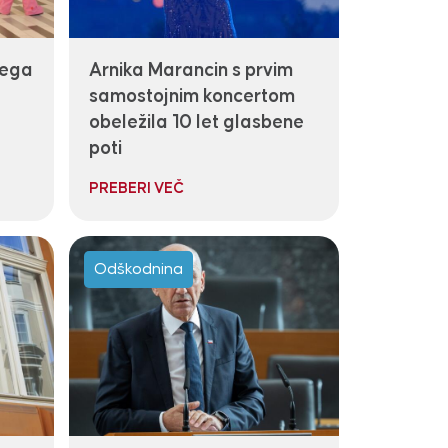
kega
Arnika Marancin s prvim
samostojnim koncertom
obeležila 10 let glasbene
poti
PREBERI VEČ
Odškodnina