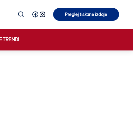
Preglej tiskane izdaje
Preglej tiskane izdaje
E
TRENDI