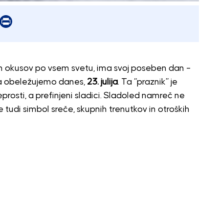
er
mail
Print
enih okusov po vsem svetu, ima svoj poseben dan –
ga obeležujemo danes,
23. julija
. Ta “praznik” je
prosti, a prefinjeni sladici. Sladoled namreč ne
 tudi simbol sreče, skupnih trenutkov in otroških