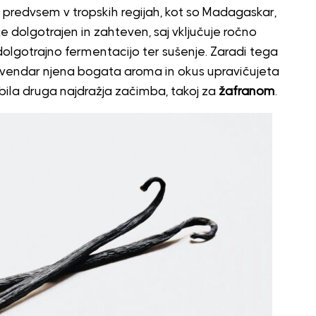
o predvsem v tropskih regijah, kot so Madagaskar,
 je dolgotrajen in zahteven, saj vključuje ročno
dolgotrajno fermentacijo ter sušenje. Zaradi tega
u, vendar njena bogata aroma in okus upravičujeta
 bila druga najdražja začimba, takoj za
žafranom
.