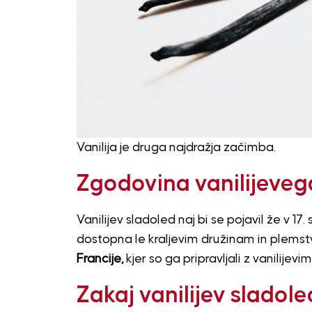
Vanilija je druga najdražja začimba.
Zgodovina vanilijeveg
Vanilijev sladoled naj bi se pojavil že v 17. 
dostopna le kraljevim družinam in plemstvu.
Francije,
kjer so ga pripravljali z vanilijevi
Zakaj vanilijev sladol