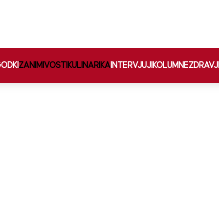
ODKI
ZANIMIVOSTI
KULINARIKA
INTERVJUJI
KOLUMNE
ZDRAVJ