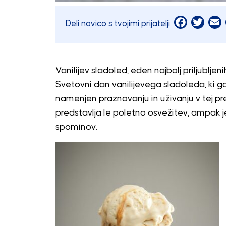
Facebook
Twitt
E
Deli novico s tvojimi prijatelji
Vanilijev sladoled, eden najbolj priljublj
Svetovni dan vanilijevega sladoleda, ki 
namenjen praznovanju in uživanju v tej pre
predstavlja le poletno osvežitev, ampak je
spominov.