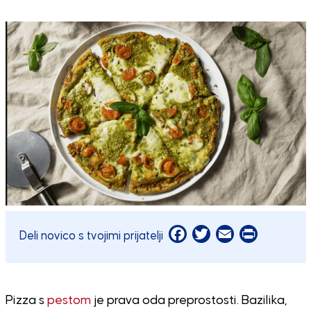
Facebook
Twitter
Email
Print
Deli novico s tvojimi prijatelji
Pizza s
pestom
je prava oda preprostosti. Bazilika,