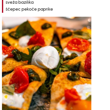
sveža bazilika
ščepec pekoče paprike