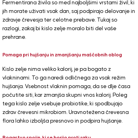
Fermentirana živila so med najboljšimi vrstami živil, ki
jih morate uživati vsak dan, saj podpirajo delovanje in
zdravje črevesja ter celotne prebave. Tukaj so
razlogi, zakaj bi kislo zelje moralo biti del vaše
prehrane.
Pomaga pri hujšanju in zmanjšanju maščobnih oblog
Kislo zelje nima veliko kalorij, je pa bogato z
vlakninami. To ga naredi odličnega za vsak režim
hujšanja. Vsebnost vlaknin pomaga, da se dlje časa
počutite siti, kar zmanjša skupni vnos kalorij. Poleg
tega kislo zelje vsebuje probiotike, ki spodbujajo
zdrav črevesni mikrobiom. Uravnotežena črevesna
flora lahko izboljša presnovo in podpira hujšanje.
Bogastvo spojin, ki se borijo proti raku