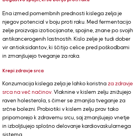
Ena izmed pomembnih prednosti kislega zelja je
njegov potencial v boju proti raku. Med fermentacijo
zelje proizvaja izotiocijanate, spojine, znane po svojih
antikancerogenih lastnostih. Kislo zelje je tudi dober
vir antioksidantov, ki ščitijo celice pred poškodbami
in zmanjšujejo tveganje za raka.
Krepi zdravje srca
Konzumacija kislega zelja je lahko koristna
za zdravje
srca na več načinov.
Vlaknine v kislem zelju znižujejo
raven holesterola, s čimer se zmanjša tveganje za
srčne bolezni. Probiotiki v kislem zelju prav tako
pripomorejo k zdravemu srcu, saj zmanjšujejo vnetje
in izboljšujejo splošno delovanje kardiovaskularnega
sistema.