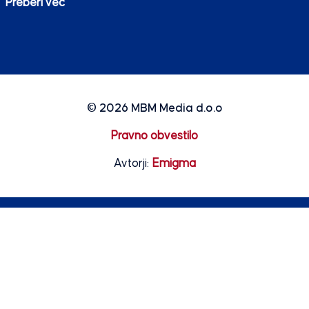
Preberi več
© 2026
MBM Media d.o.o
Pravno obvestilo
Avtorji:
Emigma