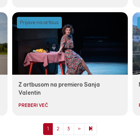
Prijave na artbus
Z artbusom na premiero Sanja
Valentin
PREBERI VEČ
Next page
34
1
2
3
»