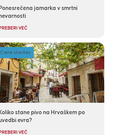
Ponesrečena jamarka v smrtni
nevarnosti
PREBERI VEČ
Cene storitev
Koliko stane pivo na Hrvaškem po
uvedbi evra?
PREBERI VEČ