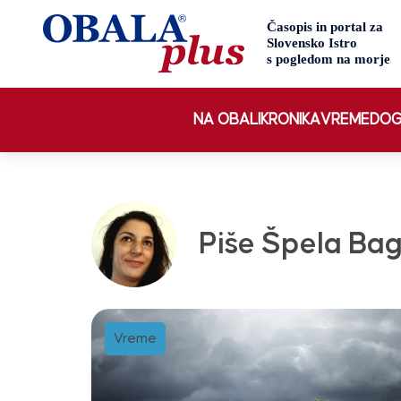
NA OBALI
KRONIKA
VREME
DOG
Piše Špela Ba
Vreme