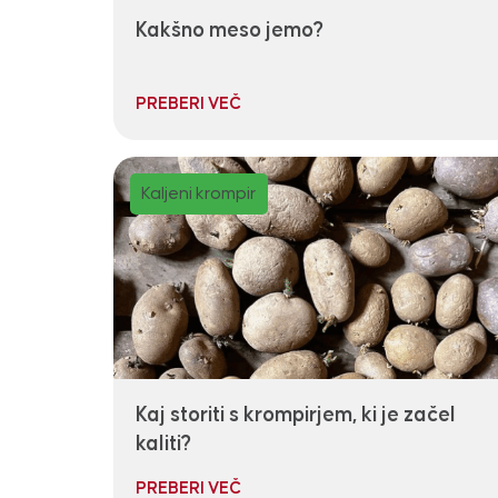
Kakšno meso jemo?
PREBERI VEČ
Kaljeni krompir
Kaj storiti s krompirjem, ki je začel
kaliti?
PREBERI VEČ