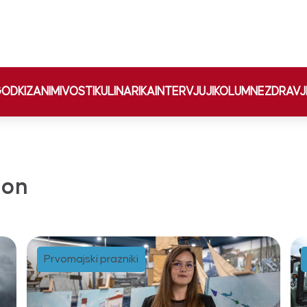
ODKI
ZANIMIVOSTI
KULINARIKA
INTERVJUJI
KOLUMNE
ZDRAVJ
gon
Prvomajski prazniki