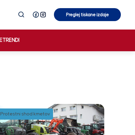
Preglej tiskane izdaje
Preglej tiskane izdaje
E
TRENDI
Protestni shod kmetov