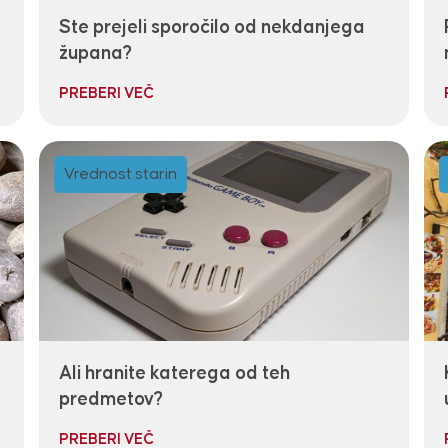
Ste prejeli sporočilo od nekdanjega
župana?
PREBERI VEČ
Vrednost starin
Ali hranite katerega od teh
predmetov?
PREBERI VEČ