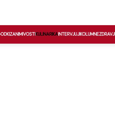
ODKI
ZANIMIVOSTI
KULINARIKA
INTERVJUJI
KOLUMNE
ZDRAVJ