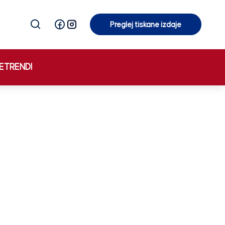
Preglej tiskane izdaje
Preglej tiskane izdaje
E
TRENDI