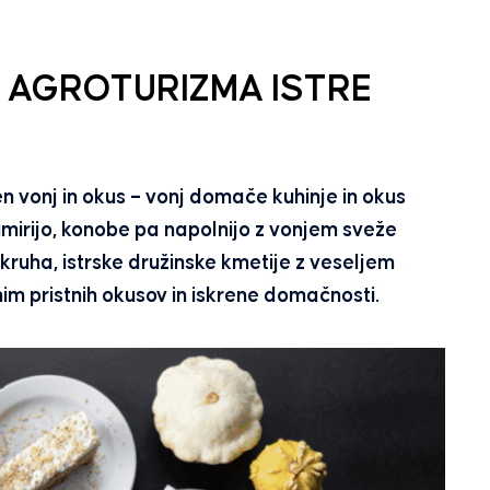
T AGROTURIZMA ISTRE
n vonj in okus – vonj domače kuhinje in okus
i umirijo, konobe pa napolnijo z vonjem sveže
kruha, istrske družinske kmetije z veseljem
im pristnih okusov in iskrene domačnosti.