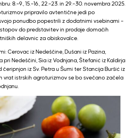
u: 8.–9., 15.–16., 22.–23. in 29.–30. novembra 2025.
oturizmov pripravilo avtentične jedi po
vojo ponudbo popestrili z dodatnimi vsebinami –
nastopov do predstavitev in prodaje domačih
tniških delavnic za obiskovalce.
mi: Cerovac iz Nedeščine, Dušani iz Pazina,
 pri Nedeščini, Sia iz Vodnjana, Štefanić iz Kaldirja
čeripnjon iz Sv. Petra u Šumi ter Stancija Buršić iz
h vrat istrskih agroturizmov se bo svečano začela
Vodnjanu.