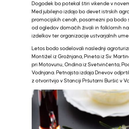
Dogodek bo potekal štiri vikende v novembr
Med jubilejno izdajo bo devet istrskih agr
promocijskih cenah, posamezni pa bodo s
od ogledov domačih živali in folklornih 
izdelkov ter organizacije ustvarjalnih ume
Letos bodo sodelovali naslednji agroturiz
Montižel iz Grožnjana, Pineta iz Sv. Martina
pri Motovunu, Ondina iz Svetvinčenta, Pod 
Vodnjana. Petnajsta izdaja Dnevov odprti
z otvoritvijo v Stanciji Pršutarni Buršić v 