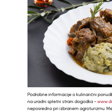
Podrobne informacije o kulinarični ponu
na uradni spletni strani dogodka –
www.do
neposredno pri izbranem agroturizmu. M