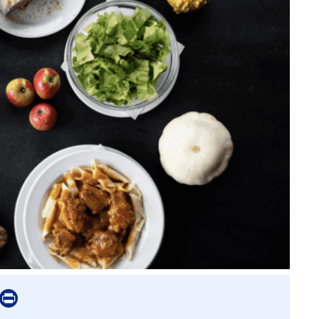
er
mail
Print