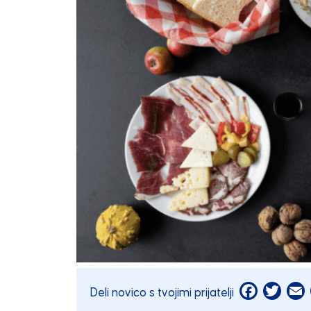
Facebook
Twitt
E
Deli novico s tvojimi prijatelji