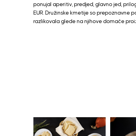
ponujal aperitiv, predjed, glavno jed, pril
EUR. Družinske kmetije so prepoznavne po 
razlikovala glede na njihove domače proi