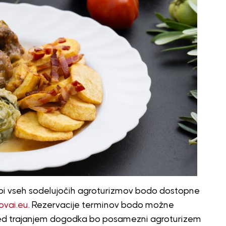
dbi vseh sodelujočih agroturizmov bodo dostopne
vai.eu
. Rezervacije terminov bodo možne
ed trajanjem dogodka bo posamezni agroturizem