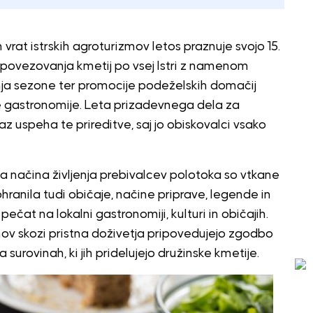
at istrskih agroturizmov letos praznuje svojo 15.
ijo povezovanja kmetij po vsej Istri z namenom
nja sezone ter promocije podeželskih domačij
ske gastronomije. Leta prizadevnega dela za
kaz uspeha te prireditve, saj jo obiskovalci vsako
a načina življenja prebivalcev polotoka so vtkane
 ohranila tudi običaje, načine priprave, legende in
čat na lokalni gastronomiji, kulturi in običajih.
zmov skozi pristna doživetja pripovedujejo zgodbo
 surovinah, ki jih pridelujejo družinske kmetije.