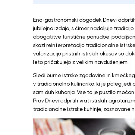
Eno-gastronomski dogodek Dnevi odprtih vr
jubilejno izdajo, s čimer nadaljuje tradic
obogatitve turistične ponudbe, podaljša
skozi reinterpretacijo tradicionalne istr
valorizacijo pristnih istrskih okusov so do
leto pričakujejo z velikim navdušenjem.
Sledi burne istrske zgodovine in kmečkeg
v tradicionalno kulinariko, ki je poleg jedi
sam duh kuhanja. Vse to je pustilo močan pe
Prav Dnevi odprtih vrat istrskih agroturi
tradicionalne istrske kuhinje, zasnovane na