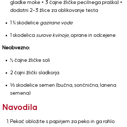
gladke moke + 3 čajne žličke pecilnega praška) +
dodatni 2–3 žlice za oblikovanje testa
1 ¼ skodelice
gazirane vode
1 skodelica
surove kvinoje
, oprane in odcejene
Neobvezno:
½ čajne žličke soli
2 čajni žlički sladkorja
⅓ skodelice semen (bučna, sončnična, lanena
semena)
Navodila
Pekač obložite s papirjem za peko in ga rahlo