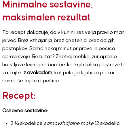
Minimalne sestavine,
maksimalen rezultat
Ta recept dokazuje, da v kuhinji res velja pravilo manj
je več. Brez vzhajanja, brez gnetenja, brez dolgih
postopkov. Samo nekaj minut priprave in pečica
opravi svoje. Rezultat? Znotraj mehke, zunaj rahlo
hrustljave kvinojine bombetke, ki jih lahko postrežete
za zajtrk
z avokadom,
kot prilogo k juhi ali pa kar
same, še tople iz pečice.
Recept:
Osnovne sestavine:
2 ⅓ skodelice
samovzhajalne moke
(2 skodelici