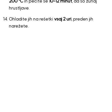
200 °C
in pecite še
10–12 minut
, da so zunaj
hrustljave.
Ohladite jih na rešetki
vsaj 2 uri
, preden jih
narežete.