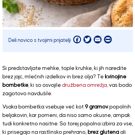
Facebook
Twitter
Email
Print
Deli novico s tvojimi prijatelji
Si predstavljate mehke, tople kruhke, ki jih naredite
brez jajc, mlečnih izdelkov in brez olja? Te
kvinojine
bombetke
, ki so osvojile
družbena omrežja,
vas bodo
zagotovo navdušile.
Vsaka bombetka vsebuje več kot
9 gramov
popolnih
beljakovin, kar pomeni, da niso samo okusne, ampak
tudi konkretno nasitne. So torej popolna izbira za vse,
ki prisegajo na rastlinsko prehrano,
brez glutena
ali