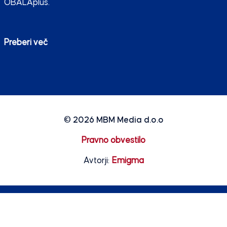
OBALAplus.
Preberi več
© 2026
MBM Media d.o.o
Pravno obvestilo
Avtorji:
Emigma