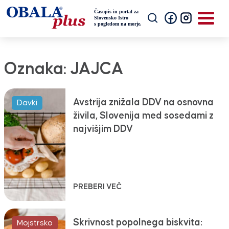
Oznaka:
JAJCA
Avstrija znižala DDV na osnovna
Davki
živila, Slovenija med sosedami z
najvišjim DDV
PREBERI VEČ
Skrivnost popolnega biskvita:
Mojstrsko