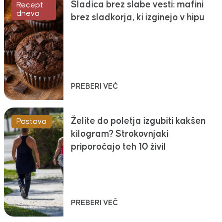
Sladica brez slabe vesti: mafini
Recept
dneva
brez sladkorja, ki izginejo v hipu
PREBERI VEČ
Želite do poletja izgubiti kakšen
Postava
kilogram? Strokovnjaki
priporočajo teh 10 živil
PREBERI VEČ