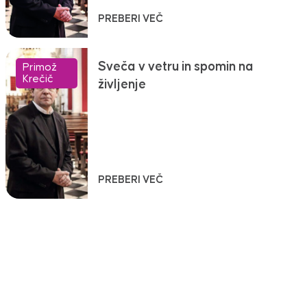
PREBERI VEČ
Sveča v vetru in spomin na
Primož
Krečič
življenje
PREBERI VEČ