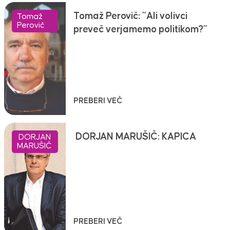
Tomaž Perovič: ”Ali volivci
Tomaž
Perovič
preveč verjamemo politikom?”
PREBERI VEČ
DORJAN MARUŠIČ: KAPICA
DORJAN
MARUŠIČ
PREBERI VEČ