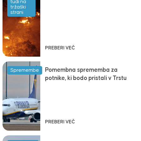
tudi na
tržaški
strani
PREBERI VEČ
Pomembna sprememba za
Spremembe
potnike, ki bodo pristali v Trstu
PREBERI VEČ